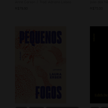
Anne Carson
Trad. Adriana Lisboa
João das N
R$
79,90
R$
75,00