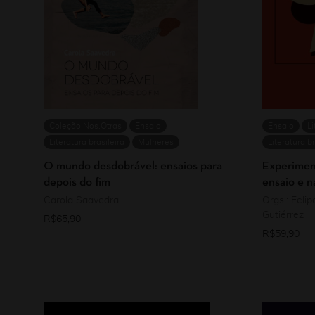
Coleção Nos.Otras
Ensaio
Ensaio
Li
Literatura brasileira
Mulheres
Literatura br
O mundo desdobrável: ensaios para
Experimen
depois do fim
ensaio e na
Carola Saavedra
Orgs.: Feli
Gutiérrez
R$
65,90
R$
59,90