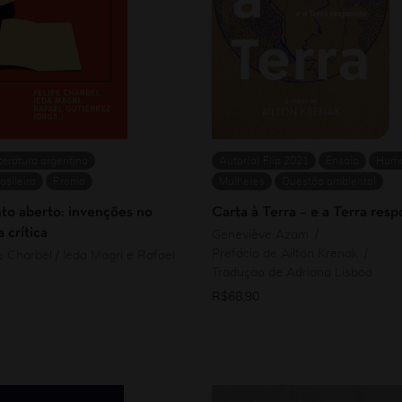
teratura argentina
Autor(a) Flip 2021
Ensaio
Huma
asileira
Promo
Mulheres
Questão ambiental
to aberto: invenções no
Carta à Terra – e a Terra res
 crítica
Geneviève Azam
Prefácio de Ailton Krenak
pe Charbel / Ieda Magri e Rafael
Tradução de Adriana Lisboa
R$
68,90