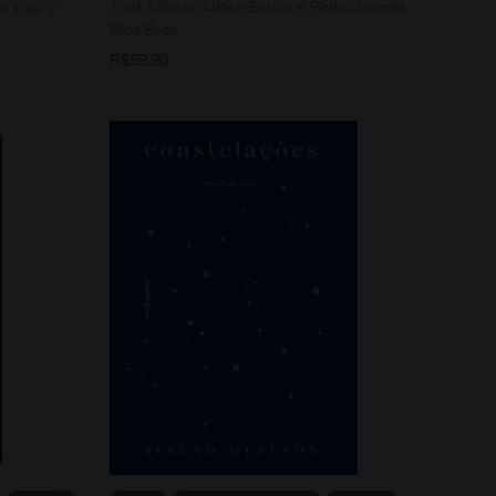
Trad. Márcia Arbex-Enrico e Pedro Gomes
o Kalil
Dias Brito
R$
59,90