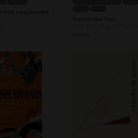
aio
Mulheres
Coleção Peles Inventadas
Ensaio
Poesia
Promo
 linha: notações sobre
Procurar uma frase
k
Pierre Alferi
Trad. Inês Oseki-
R$
59,90