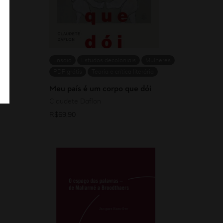
Ensaio
Estudos decoloniais
Mulheres
PDF grátis
Teoria e crítica literária
Meu país é um corpo que dói
Claudete Daflon
R$
69,90