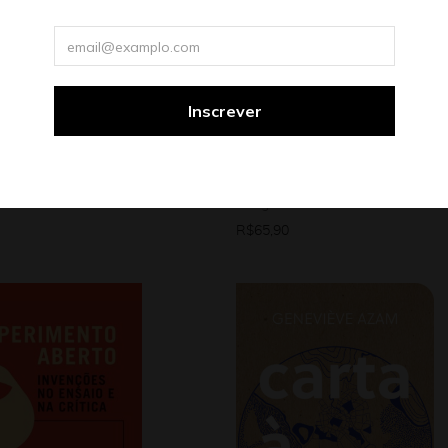
teratura brasileira
Mulheres
Coleção Marguerite Duras
Ensaio
Literatura estrangeira
Mulheres
mpo que existe
Escrever
sboa
Marguerite Duras
R$
65,90