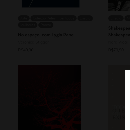
Arte
Coleção Peles Inventadas
Ensaio
Ensaio
M
Mulheres
Promo
Shakespea
No espaço, com Lygia Pape
Shakespea
Veronica Stigger
Nara Vidal
R$
49,90
R$
79,90