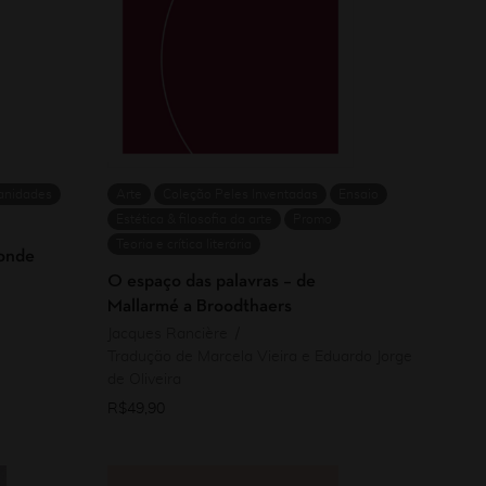
nidades
Arte
Coleção Peles Inventadas
Ensaio
Estética & filosofia da arte
Promo
Teoria e crítica literária
ponde
O espaço das palavras – de
Mallarmé a Broodthaers
Jacques Rancière
Tradução de Marcela Vieira e Eduardo Jorge
de Oliveira
R$
49,90