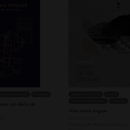
teratura brasileira
Romance
Coleção Nos.Otras
Ensaio
Literatura estrangeira
Mulheres
eais: um diário de
Viver entre línguas
bel
Sylvia Molloy
Tradução de Mariana Sanchez e J