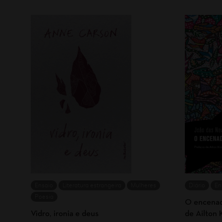
Ensaio
Literatura estrangeira
Mulheres
Diário
En
Poesia
O encenado
Vidro, ironia e deus
de Ailton 