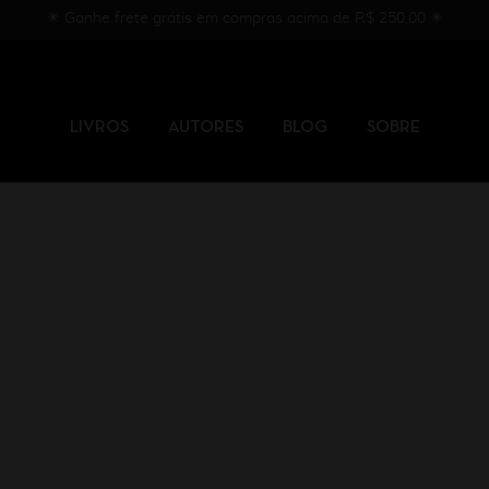
✳︎ Ganhe frete grátis em compras acima de R$ 250,00 ✳︎
LIVROS
AUTORES
BLOG
SOBRE