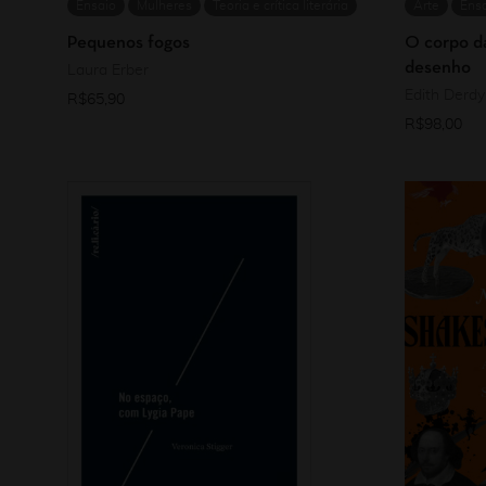
Ensaio
Mulheres
Teoria e crítica literária
Arte
Ens
Pequenos fogos
O corpo da
desenho
Laura Erber
Edith Derdy
R$
65,90
R$
98,00