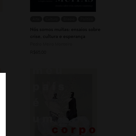
Arte
Cultura
Ensaio
Política
Nós somos muitas: ensaios sobre
crise, cultura e esperança
Pedro Meira Monteiro
R$
65,00