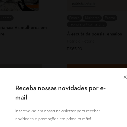
ulheres
Ensaio
Mulheres
Promo
Teoria e crítica literária
rianas: As mulheres em
re
À escuta da poesia: ensaios
Patricia Peterle
R$
65,90
Receba nossas novidades por e-
mail
Inscreva-se em nossa newsletter para receber
novidades e promoções em primeira mão!