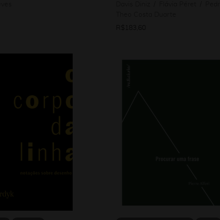
eves
Davis Diniz
Flávia Péret
Pedr
Theo Costa Duarte
R$
183,60