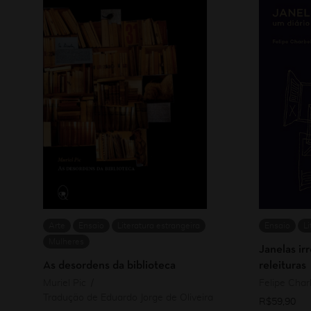
Arte
Ensaio
Literatura estrangeira
Ensaio
Li
Mulheres
Janelas irr
As desordens da biblioteca
releituras
Muriel Pic
Felipe Char
Tradução de Eduardo Jorge de Oliveira
R$
59,90