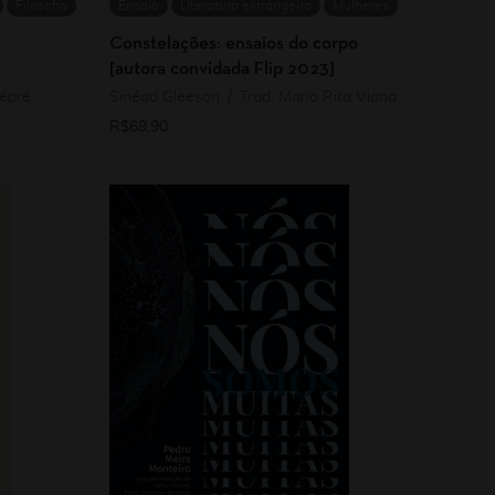
Filosofia
Ensaio
Literatura estrangeira
Mulheres
Constelações: ensaios do corpo
[autora convidada Flip 2023]
Dépré
Sinéad Gleeson
Trad. Maria Rita Viana
R$
69,90