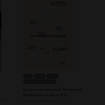
Arte
Ensaio
Promo
Teoria e crítica literária
Escrever sem escrever: literatura e
apropriação no século XXI
ulia
Leonardo Villa-Forte