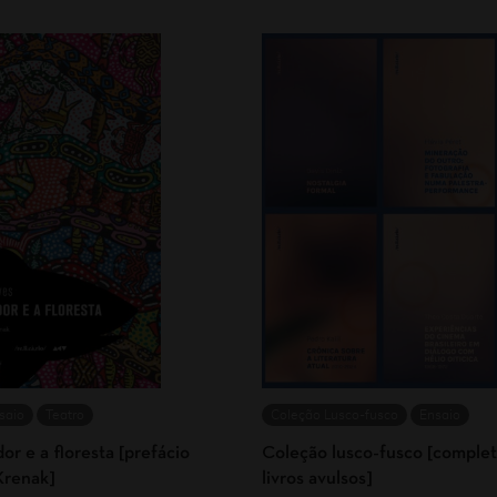
saio
Teatro
Coleção Lusco-fusco
Ensaio
r e a floresta [prefácio
Coleção lusco-fusco [complet
Krenak]
livros avulsos]