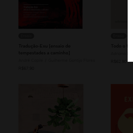
Ensaio
Ensaio
Li
Tradução-Exu [ensaio de
Todo o te
tempestades a caminho]
Adriana Li
André Capilé
Guilherme Gontijo Flores
R$
62,90
R$
67,90