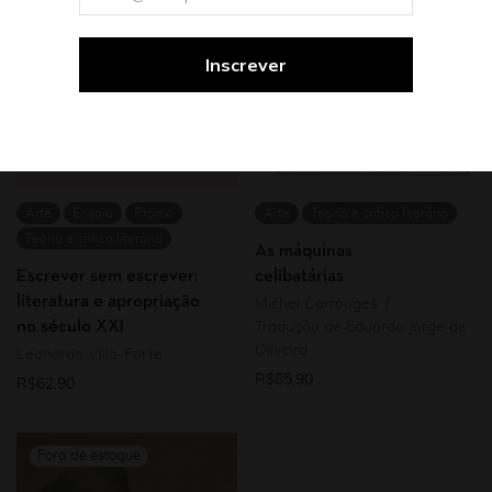
Arte
Ensaio
Promo
Arte
Teoria e crítica literária
Teoria e crítica literária
As máquinas
Escrever sem escrever:
celibatárias
literatura e apropriação
Michel Carrouges
no século XXI
Tradução de Eduardo Jorge de
Oliveira
Leonardo Villa-Forte
R$
85,90
R$
62,90