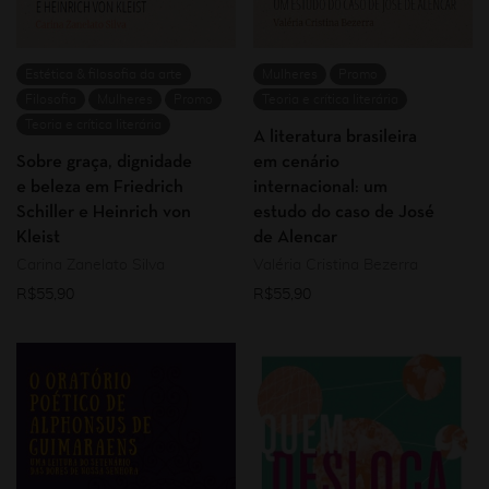
Estética & filosofia da arte
Mulheres
Promo
Filosofia
Mulheres
Promo
Teoria e crítica literária
Teoria e crítica literária
A literatura brasileira
Sobre graça, dignidade
em cenário
e beleza em Friedrich
internacional: um
Schiller e Heinrich von
estudo do caso de José
Kleist
de Alencar
Carina Zanelato Silva
Valéria Cristina Bezerra
R$
55,90
R$
55,90