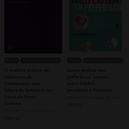
Promo
Teoria e crítica literária
Promo
Teoria e crítica literária
O oratório poético de
Quem desloca tem
Alphonsus de
preferência: ensaios
Guimaraens: uma
sobre futebol,
leitura do Setenário das
jornalismo e literatura
Dores de Nossa
Marcelino Rodrigues da Silva
Senhora
R$
59,90
Eduardo Horta Nassif Veras
R$
49,90