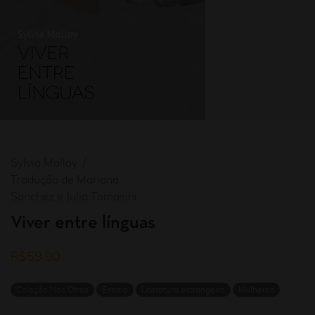
Sylvia Molloy
Tradução de Mariana
Sanchez e Julia Tomasini
Viver entre línguas
R$
59,90
Coleção Nos.Otras
Ensaio
Literatura estrangeira
Mulheres