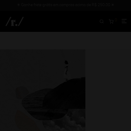
✳︎ Ganhe frete grátis em compras acima de R$ 250,00 ✳︎
0