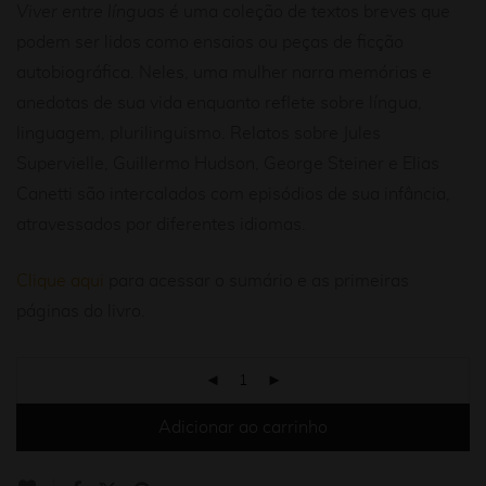
Viver entre línguas
é uma coleção de textos breves que
podem ser lidos como ensaios ou peças de ficção
autobiográfica. Neles, uma mulher narra memórias e
anedotas de sua vida enquanto reflete sobre língua,
linguagem, plurilinguismo. Relatos sobre Jules
Supervielle, Guillermo Hudson, George Steiner e Elias
Canetti são intercalados com episódios de sua infância,
atravessados por diferentes idiomas.
Clique aqui
para acessar o sumário e as primeiras
páginas do livro.
Adicionar ao carrinho