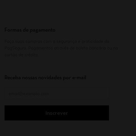
Formas de pagamento
Faça suas compras com a segurança e praticidade do
PagSeguro. Pagamentos através de boleto bancário ou no
cartão de crédito.
Receba nossas novidades por e-mail