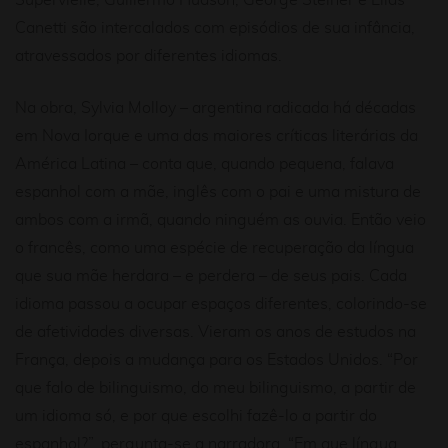
Supervielle, Guillermo Hudson, George Steiner e Elias
Canetti são intercalados com episódios de sua infância,
atravessados por diferentes idiomas.
Na obra, Sylvia Molloy – argentina radicada há décadas
em Nova Iorque e uma das maiores críticas literárias da
América Latina – conta que, quando pequena, falava
espanhol com a mãe, inglês com o pai e uma mistura de
ambos com a irmã, quando ninguém as ouvia. Então veio
o francês, como uma espécie de recuperação da língua
que sua mãe herdara – e perdera – de seus pais. Cada
idioma passou a ocupar espaços diferentes, colorindo-se
de afetividades diversas. Vieram os anos de estudos na
França, depois a mudança para os Estados Unidos. “Por
que falo de bilinguismo, do meu bilinguismo, a partir de
um idioma só, e por que escolhi fazê-lo a partir do
espanhol?”, pergunta-se a narradora. “Em que língua