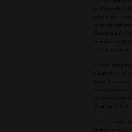
Também são incor
poeta e pedagogo
a linha nos textos
ressonâncias des
Pessoa e João Ca
reflexões de arti
desenhista francê
O texto, portanto
construtivo da li
paradigmas estéti
Antiguidade até o
do pensamento ne
papel de contorno
Ao tecer uma esp
quais a linha se e