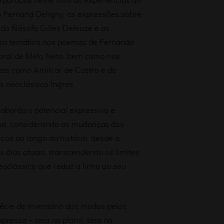
poradas neste livro as experiências do
 Fernand Deligny, as expressões sobre
 do filósofo Gilles Deleuze e as
sa temática nos poemas de Fernando
bral de Melo Neto, bem como nas
stas como Amilcar de Castro e do
s neoclássico Ingres.
, aborda o potencial expressivo e
nha, considerando as mudanças dos
cos ao longo da história, desde a
s dias atuais, transcendendo os limites
oclássico que reduz a linha ao seu
.
écie de inventário dos modos pelos
xpressa – seja no plano, seja no