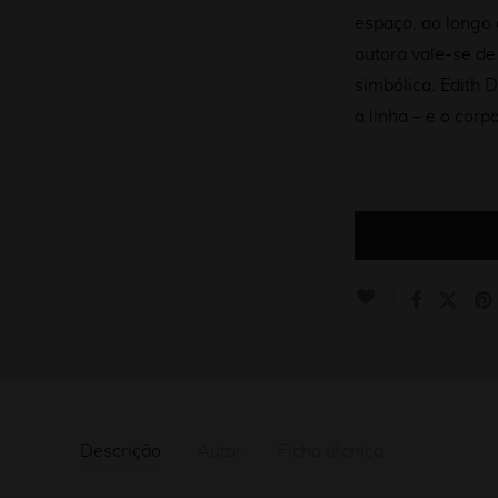
espaço, ao longo 
autora vale-se de
simbólica. Edith 
a linha – e o corp
Descrição
Autor
Ficha técnica