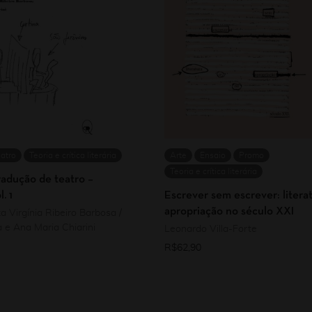
atro
Teoria e crítica literária
Arte
Ensaio
Promo
Teoria e crítica literária
radução de teatro –
. 1
Escrever sem escrever: litera
apropriação no século XXI
a Virgínia Ribeiro Barbosa /
 e Ana Maria Chiarini
Leonardo Villa-Forte
R$
62,90