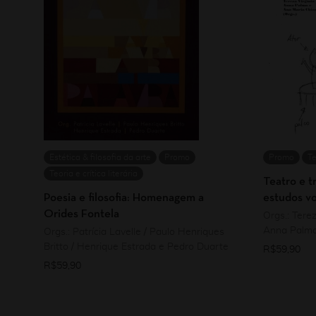
Estética & filosofia da arte
Promo
Promo
Te
Teoria e crítica literária
Teatro e t
Poesia e filosofia: Homenagem a
estudos vol
Orides Fontela
Orgs.: Terez
Anna Palma
Orgs.: Patrícia Lavelle / Paulo Henriques
Britto / Henrique Estrada e Pedro Duarte
R$
59,90
R$
59,90