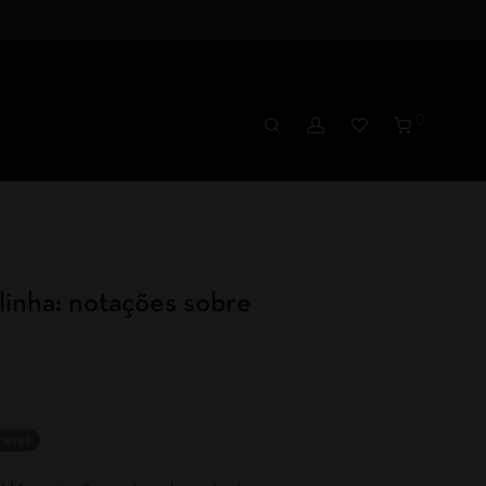
0
linha: notações sobre
heres