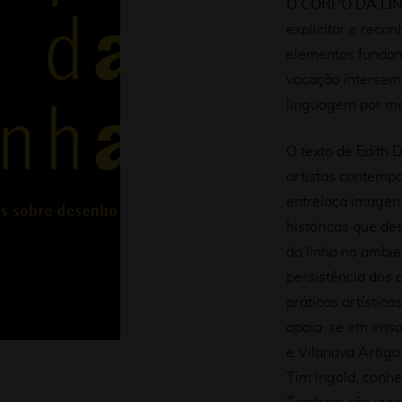
O CORPO DA LINH
explicitar e rec
elementos funda
vocação intersem
linguagem por mei
O texto de Edith 
artistas contempo
entrelaça imagens
históricas que d
da linha no ambi
persistência dos 
práticas artística
apoia-se em ensa
e Vilanova Artiga
Tim Ingold, conhe