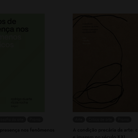
losofia da arte
Promo
Arte
Crítica de arte
Promo
presença nos fenômenos
A condição precária da arte: 
e imagem no século XXI