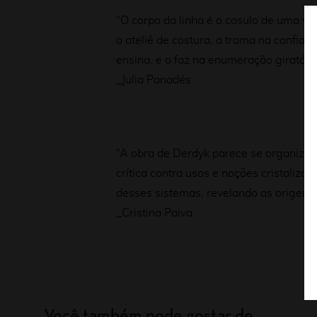
“O corpo da linha é o casulo de uma vi
o ateliê de costura, a trama na confia
ensina, e o faz na enumeração giratória
_Julia Panadés
“A obra de Derdyk parece se organizar
crítica contra usos e noções cristali
desses sistemas, revelando as origens h
_Cristina Paiva
Você também pode gostar de…