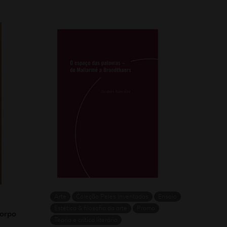
Arte
Coleção Peles Inventadas
Ensaio
Estética & filosofia da arte
Promo
corpo
Teoria e crítica literária