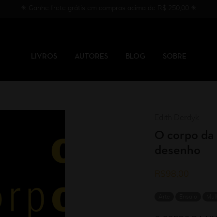
✳︎ Ganhe frete grátis em compras acima de R$ 250,00 ✳︎
LIVROS
AUTORES
BLOG
SOBRE
Edith Derdyk
O corpo da 
desenho
R$
98,00
Arte
Ensaio
Mul