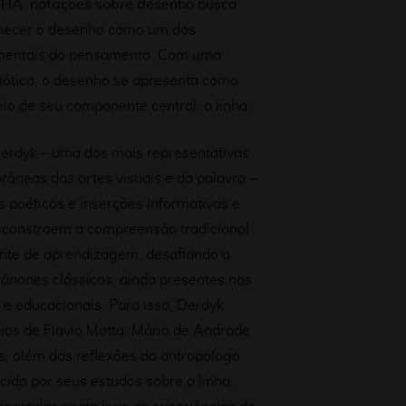
A: notações sobre desenho
busca
onhecer o desenho como um dos
mentais do pensamento. Com uma
iótica, o desenho se apresenta como
o de seu componente central: a linha.
Derdyk – uma das mais representativas
râneas das artes visuais e da palavra –
 poéticas e inserções informativas e
esconstroem a compreensão tradicional
ente de aprendizagem, desafiando a
cânones clássicos, ainda presentes nas
s e educacionais. Para isso, Derdyk
ios de Flavio Motta, Mário de Andrade
s, além das reflexões do antropólogo
cido por seus estudos sobre a linha.