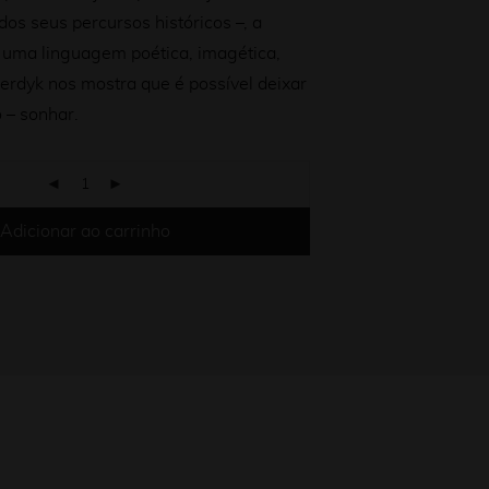
dos seus percursos históricos –, a
 uma linguagem poética, imagética,
Derdyk nos mostra que é possível deixar
o – sonhar.
Adicionar ao carrinho