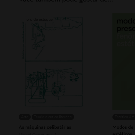
Arte
Teoria e crítica literária
Estética & fi
As máquinas celibatárias
Modos de 
estéticos