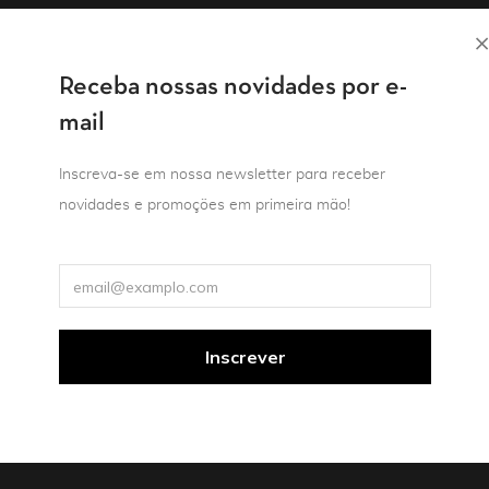
da. Este volume impresso poderia ser ensaiado em um espaço cê
nça da urdidura. O ensaio da linha desenha o desenho, mas não
Receba nossas novidades por e-
 do novelo.”
mail
Inscreva-se em nossa newsletter para receber
novidades e promoções em primeira mão!
 a partir de uma arqueologia da linguagem do desenho e da es
zadas que aprisionam nosso modo de pensar e de nos comunic
istóricas e culturais de determinadas restrições e usos, e qu