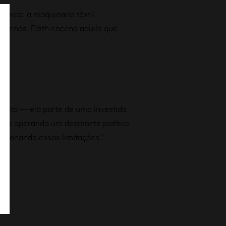
nico: a maquinaria têxtil,
 apenas: Edith encena aquilo que
crita — ela parte de uma investida
armos operando um desmonte poético
estionando essas limitações.”