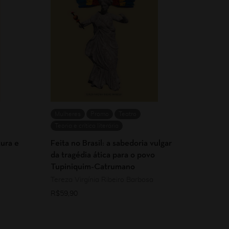
Mulheres
Promo
Teatro
Teoria e crítica literária
tura e
Feita no Brasil: a sabedoria vulgar
da tragédia ática para o povo
Tupiniquim-Catrumano
Tereza Virgínia Ribeiro Barbosa
R$
59,90