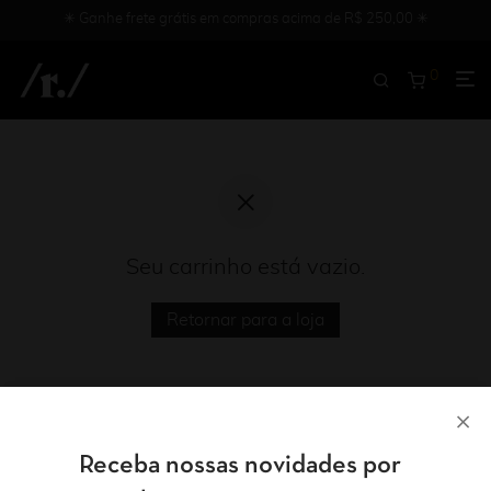
✳︎ Ganhe frete grátis em compras acima de R$ 250,00 ✳︎
0
Seu carrinho está vazio.
Retornar para a loja
Receba nossas novidades por
Formas de pagamento