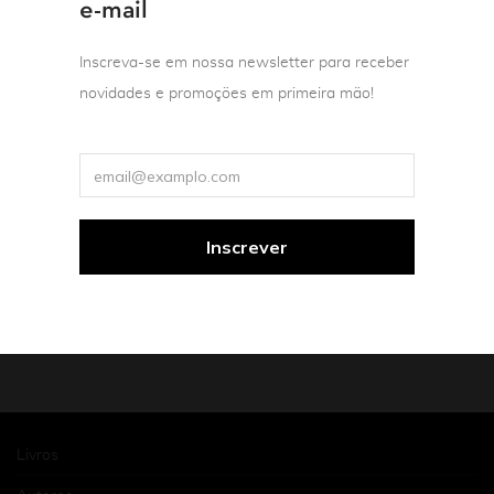
e-mail
Faça suas compras com a segurança e praticidade do
PagSeguro. Pagamentos através de boleto bancário ou no
Inscreva-se em nossa newsletter para receber
cartão de crédito.
novidades e promoções em primeira mão!
Receba nossas novidades por e-mail
Livros