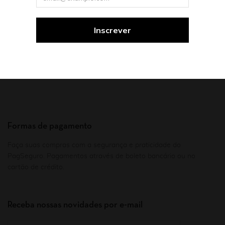
Formas de pagamento
Faça suas compras com a segurança e praticidade do
PagSeguro. Pagamentos através de boleto bancário ou no
cartão de crédito.
Receba nossas novidades por e-mail