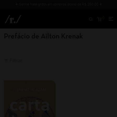
✳︎ Ganhe frete grátis em compras acima de R$ 250,00 ✳︎
0
Prefácio de Ailton Krenak
Filtrar