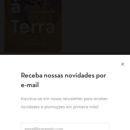
Autor(a) Flip 2021
Ensaio
Humanidades
Mulheres
Questão ambiental
Receba nossas novidades por
Carta à Terra – e a
e-mail
Terra responde
Geneviève Azam
Inscreva-se em nossa newsletter para receber
Prefácio de Ailton Krenak
novidades e promoções em primeira mão!
Tradução de Adriana Lisboa
R$
68,90