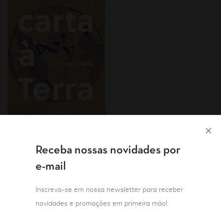
Autor(a) Flip 2021
Ensaio
Receba nossas novidades por
Humanidades
Mulheres
e-mail
Questão ambiental
Carta à Terra – e a
Inscreva-se em nossa newsletter para receber
Terra responde
novidades e promoções em primeira mão!
Geneviève Azam
Prefácio de Ailton Krenak