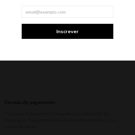
Tradução de Adriana Lisboa
R$
68,90
Formas de pagamento
Faça suas compras com a segurança e praticidade do
PagSeguro. Pagamentos através de boleto bancário ou no
cartão de crédito.