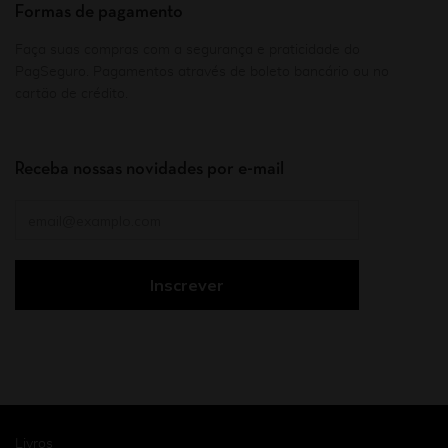
Formas de pagamento
Faça suas compras com a segurança e praticidade do
PagSeguro. Pagamentos através de boleto bancário ou no
cartão de crédito.
Receba nossas novidades por e-mail
Livros