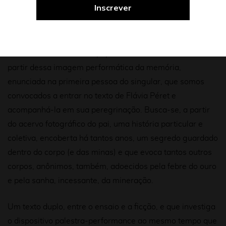
Mineração do outro: fotografia e fabulação numa
palestra-performance
, de Flávia Péret
“Vasculho uma caixa de papelão entulhada de fotos”. É a
partir dessa imagem performática da memória,
enunciada na primeira pessoa do singular, que somos
convocados a entrar no texto de Flávia Péret e
acompanhá-la em sua peregrinação. Busca-se, a partir
do acervo fotográfico do pai, uma história particular e
coletiva, encoberta há tantos anos, um segredo guardado
dentro do corpo (e das minas) e que evoca tantos outros
corpos, anônimos, também, adoecidos pela febre do ouro
e pela sanha, incessante, da mineração.
Um texto duplo, entre o ensaio e a ficção, e que investiga
o dispositivo palestra-performance ao mesmo tempo que