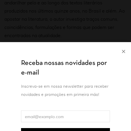
andarilhar pelo e ao longo dos textos literários
produzidos nos últimos quinze anos, no Brasil e além. Ao
apostar na literatura, o autor investiga traços comuns,
coincidências, formulações e formas que podem ser
encontradas na atualidade.
Sem partir de uma premissa teórica geral, mas
(des)metodológica, são as mais de uma centena de obras
Receba nossas novidades por
que vão convocar chaves de leitura, abrindo frestas para
e-mail
se pensar as práticas artísticas de hoje. Assim, espaços
literários, temporalidades, fotografias, arquivos, doenças,
Inscreva-se em nossa newsletter para receber
línguas e linguagens, músicas, memórias e outras
novidades e promoções em primeira mão!
elaborações são discutidas a partir de fragmentos que
imaginam a paisagem literária da atualidade.
***