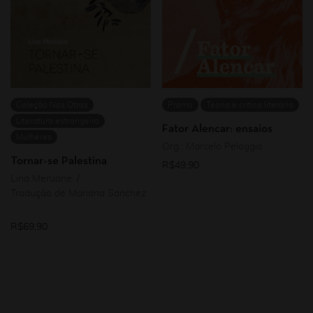
Coleção Nos.Otras
Promo
Teoria e crítica literária
Literatura estrangeira
Fator Alencar: ensaios
Mulheres
Org.: Marcelo Peloggio
Tornar-se Palestina
R$
49,90
Lina Meruane
Tradução de Mariana Sanchez
R$
69,90