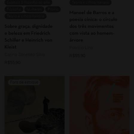
Estética & filosofia da arte
Teoria e crítica literária
Filosofia
Mulheres
Promo
Manoel de Barros e a
Teoria e crítica literária
poesia cínica: o círculo
Sobre graça, dignidade
dos três movimentos
e beleza em Friedrich
com vista ao homem-
Schiller e Heinrich von
árvore
Kleist
Patrícia Lino
Carina Zanelato Silva
R$
55,90
R$
55,90