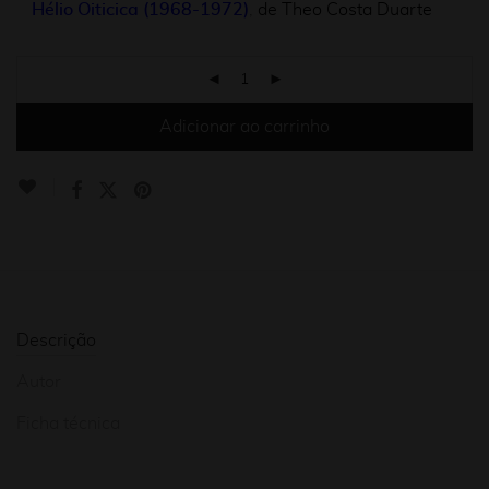
Hélio Oiticica (1968-1972)
,
de Theo Costa Duarte
Adicionar ao carrinho
Descrição
Autor
Ficha técnica