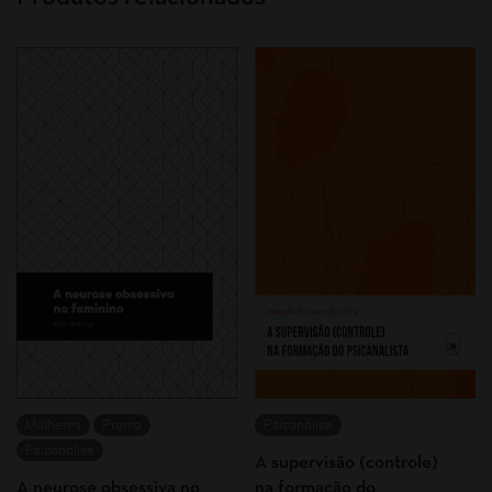
Mulheres
Promo
Psicanálise
Psicanálise
A supervisão (controle)
A neurose obsessiva no
na formação do