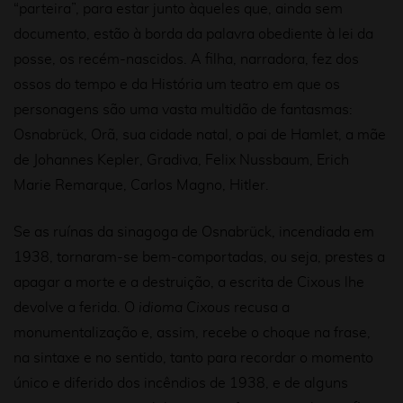
“parteira”, para estar junto àqueles que, ainda sem
documento, estão à borda da palavra obediente à lei da
posse, os recém-nascidos. A filha, narradora, fez dos
ossos do tempo e da História um teatro em que os
personagens são uma vasta multidão de fantasmas:
Osnabrück, Orã, sua cidade natal, o pai de Hamlet, a mãe
de Johannes Kepler, Gradiva, Felix Nussbaum, Erich
Marie Remarque, Carlos Magno, Hitler.
Se as ruínas da sinagoga de Osnabrück, incendiada em
1938, tornaram-se bem-comportadas, ou seja, prestes a
apagar a morte e a destruição, a escrita de Cixous lhe
devolve a ferida. O
idioma Cixous
recusa a
monumentalização e, assim, recebe o choque na frase,
na sintaxe e no sentido, tanto para recordar o momento
único e diferido dos incêndios de 1938, e de alguns