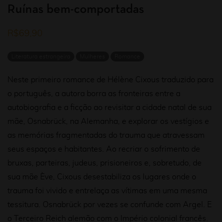
Ruínas bem-comportadas
R$
69,90
Literatura estrangeira
Mulheres
Romance
Neste primeiro romance de Hélène Cixous traduzido para
o português, a autora borra as fronteiras entre a
autobiografia e a ficção ao revisitar a cidade natal de sua
mãe, Osnabrück, na Alemanha, e explorar os vestígios e
as memórias fragmentadas do trauma que atravessam
seus espaços e habitantes. Ao recriar o sofrimento de
bruxas, parteiras, judeus, prisioneiros e, sobretudo, de
sua mãe Ève, Cixous desestabiliza os lugares onde o
trauma foi vivido e entrelaça as vítimas em uma mesma
tessitura. Osnabrück por vezes se confunde com Argel. E
o Terceiro Reich alemão com o Império colonial francês.