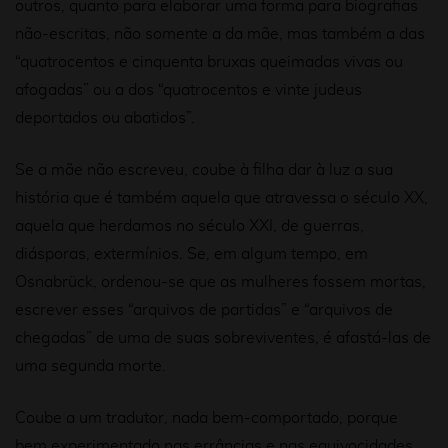
outros, quanto para elaborar uma forma para biografias
não-escritas, não somente a da mãe, mas também a das
“quatrocentos e cinquenta bruxas queimadas vivas ou
afogadas” ou a dos “quatrocentos e vinte judeus
deportados ou abatidos”.
Se a mãe não escreveu, coube à filha dar à luz a sua
história que é também aquela que atravessa o século XX,
aquela que herdamos no século XXI, de guerras,
diásporas, extermínios. Se, em algum tempo, em
Osnabrück, ordenou-se que as mulheres fossem mortas,
escrever esses “arquivos de partidas” e “arquivos de
chegadas” de uma de suas sobreviventes, é afastá-las de
uma segunda morte.
Coube a um tradutor, nada bem-comportado, porque
bem experimentado nas errâncias e nas equivocidades