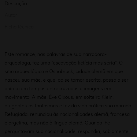
Descrição
Autor
Ficha técnica
Este romance, nas palavras de sua narradora-
arqueóloga, faz uma “escavação fictícia mas séria”. O
sítio arqueológico é Osnabrück, cidade alemã em que
nasceu sua mãe, e que, ao se tornar escrita, passa a ser
onírica em tempos entrecruzados e imagens em
movimento. A mãe, Ève Cixous, em solteira Klein,
afugentou os fantasmas e fez da vida prática sua morada.
Refugiada, renunciou às nacionalidades alemã, francesa
e argelina, mas não à língua alemã. Quando lhe
perguntavam sua nacionalidade, respondia, sabiamente: