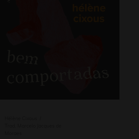
Hélène Cixous
Trad. Marcelo Jacques de
Moraes