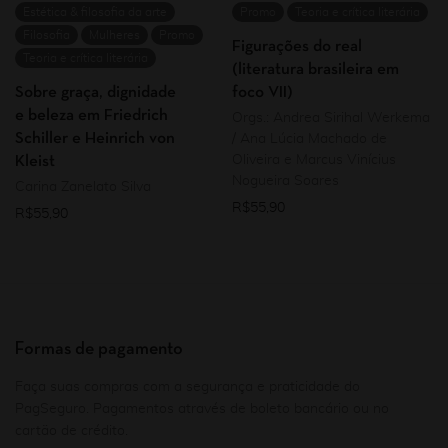
Estética & filosofia da arte
Promo
Teoria e crítica literária
Filosofia
Mulheres
Promo
Figurações do real
Teoria e crítica literária
(literatura brasileira em
Sobre graça, dignidade
foco VII)
e beleza em Friedrich
Orgs.: Andrea Sirihal Werkema
Schiller e Heinrich von
/ Ana Lúcia Machado de
Oliveira e Marcus Vinícius
Kleist
Nogueira Soares
Carina Zanelato Silva
R$
55,90
R$
55,90
Formas de pagamento
Faça suas compras com a segurança e praticidade do
PagSeguro. Pagamentos através de boleto bancário ou no
cartão de crédito.