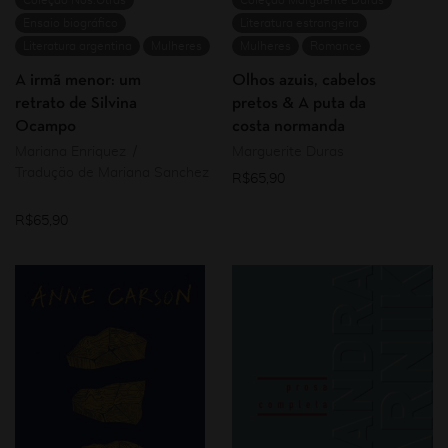
Coleção Nos.Otras
Coleção Marguerite Duras
Ensaio biográfico
Literatura estrangeira
Literatura argentina
Mulheres
Mulheres
Romance
A irmã menor: um
Olhos azuis, cabelos
retrato de Silvina
pretos & A puta da
Ocampo
costa normanda
Mariana Enriquez
Marguerite Duras
Tradução de Mariana Sanchez
R$
65,90
R$
65,90