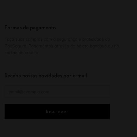
Formas de pagamento
Faça suas compras com a segurança e praticidade do
PagSeguro. Pagamentos através de boleto bancário ou no
cartão de crédito.
Receba nossas novidades por e-mail