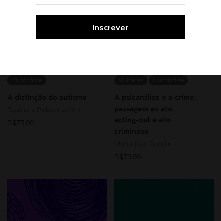
Psicanálise
Mulheres
Psicanálise
A distinção do autismo
A psicanálise e o crime:
passagem ao ato,
Rosine e Robert Lefort
acting-out e ato
R$
75,90
criminoso
Maria José Gontijo
R$
79,90