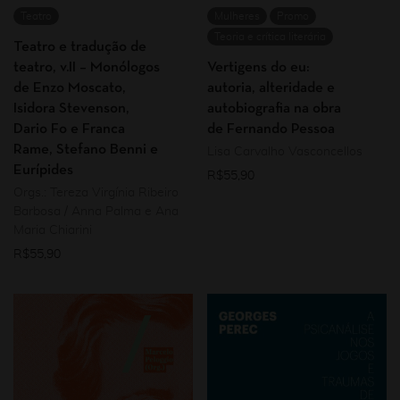
Teatro
Mulheres
Promo
Teoria e crítica literária
Teatro e tradução de
teatro, v.II – Monólogos
Vertigens do eu:
de Enzo Moscato,
autoria, alteridade e
Isidora Stevenson,
autobiografia na obra
Dario Fo e Franca
de Fernando Pessoa
Rame, Stefano Benni e
Lisa Carvalho Vasconcellos
Eurípides
R$
55,90
Orgs.: Tereza Virgínia Ribeiro
Barbosa / Anna Palma e Ana
Maria Chiarini
R$
55,90