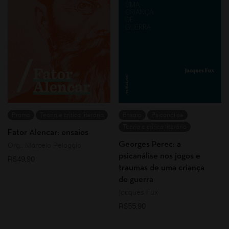
Promo
Teoria e crítica literária
Ensaio
Psicanálise
Teoria e crítica literária
Fator Alencar: ensaios
Georges Perec: a
Org.: Marcelo Peloggio
psicanálise nos jogos e
R$
49,90
traumas de uma criança
de guerra
Jacques Fux
R$
55,90