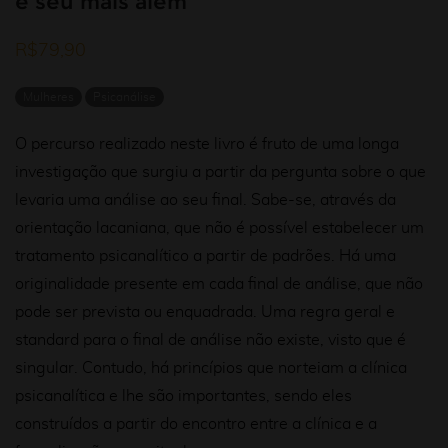
e seu mais além
R$
79,90
Mulheres
Psicanálise
O percurso realizado neste livro é fruto de uma longa
investi
gação que surgiu a partir da pergunta sobre o que
levaria uma análise ao seu final. Sabe-se, através da
orientação lacaniana, que não é possível estabelecer um
tratamento psicanalítico a partir de padrões. Há uma
originalidade presente em cada f
nal de análise, que não
pode ser prevista ou enquadrada. Uma regra geral e
standard
para o final de análise não existe,
vi
sto que é
singular. Contudo, há princípios que norteiam
a clínica
psicanalítica
e
lhe
são importantes, sendo eles
construídos a partir do encontro entre a clínica e a