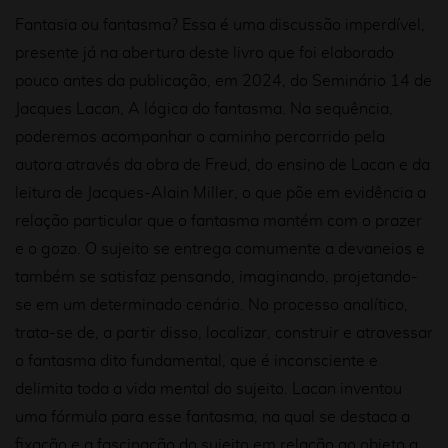
Fantasia ou fantasma? Essa é uma discussão imperdível,
presente já na abertura deste livro que foi elaborado
pouco antes da publicação, em 2024, do Seminário 14 de
Jacques Lacan,
A lógica do fantasma
. Na sequência,
poderemos acompanhar o caminho percorrido pela
autora através da obra de Freud, do ensino de Lacan e da
leitura de Jacques-Alain Miller, o que põe em evidência a
relação particular que o fantasma mantém com o prazer
e o gozo. O sujeito se entrega comumente a devaneios e
também se satisfaz pensando, imaginando, projetando-
se em um determinado cenário. No processo analítico,
trata-se de, a partir disso,
localizar,
construir e atravessar
o fantasma dito fundamental, que é inconsciente e
delimita toda a vida mental do sujeito. Lacan inventou
uma fórmula para esse fantasma, na qual se destaca a
fixação e a fascinação do sujeito em relação ao objeto
a
,