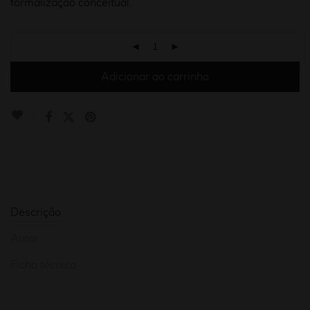
formalização conceitual
.
Adicionar ao carrinho
Descrição
Autor
Ficha técnica