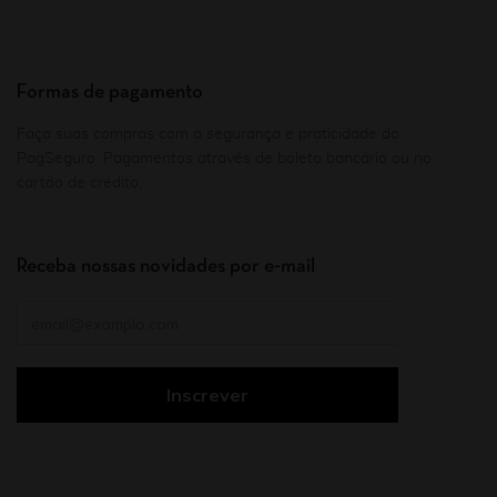
Formas de pagamento
Faça suas compras com a segurança e praticidade do
PagSeguro. Pagamentos através de boleto bancário ou no
cartão de crédito.
Receba nossas novidades por e-mail