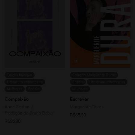
Edição bilíngue
Coleção Marguerite Duras
Literatura estrangeira
Ensaio
Literatura estrangeira
Mulheres
Poesia
Mulheres
Compaixão
Escrever
Anne Sexton
Marguerite Duras
Tradução de Bruna Beber
R$
65,90
R$
95,90