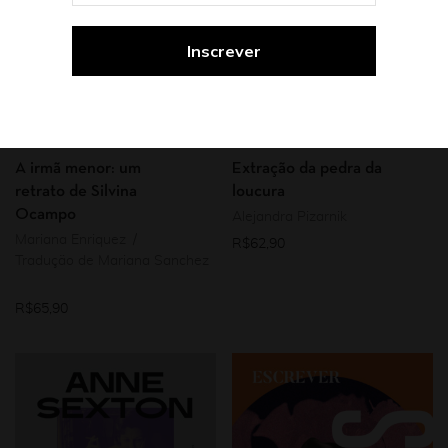
Coleção Nos.Otras
Edição bilíngue
Ensaio biográfico
Literatura argentina
Mulheres
Literatura argentina
Mulheres
Poesia
A irmã menor: um
Extração da pedra da
retrato de Silvina
loucura
Ocampo
Alejandra Pizarnik
Mariana Enriquez
R$
62,90
Tradução de Mariana Sanchez
R$
65,90