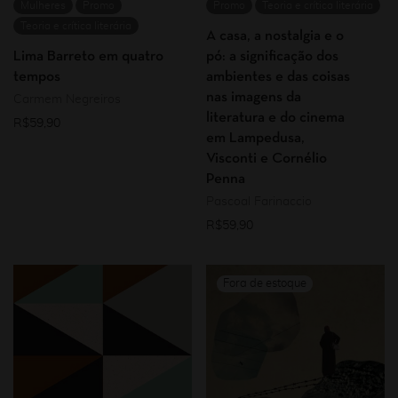
Mulheres
Promo
Promo
Teoria e crítica literária
Teoria e crítica literária
A casa, a nostalgia e o
Lima Barreto em quatro
pó: a significação dos
tempos
ambientes e das coisas
nas imagens da
Carmem Negreiros
literatura e do cinema
R$
59,90
em Lampedusa,
Visconti e Cornélio
Penna
Pascoal Farinaccio
R$
59,90