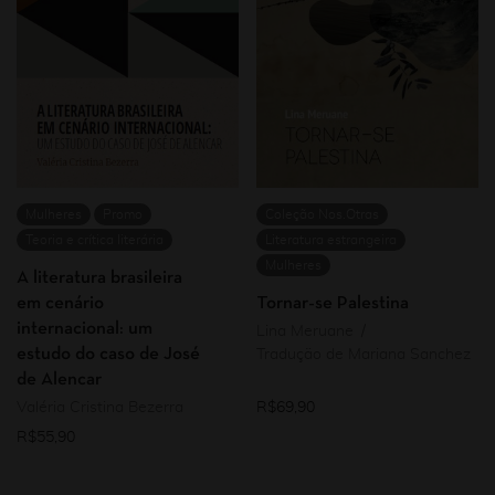
Mulheres
Promo
Coleção Nos.Otras
Teoria e crítica literária
Literatura estrangeira
Mulheres
A literatura brasileira
em cenário
Tornar-se Palestina
internacional: um
Lina Meruane
estudo do caso de José
Tradução de Mariana Sanchez
de Alencar
Valéria Cristina Bezerra
R$
69,90
R$
55,90