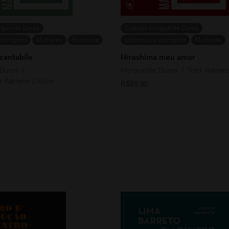
guerite Duras
Coleção Marguerite Duras
strangeira
Mulheres
Romance
Literatura estrangeira
Mulheres
cantabile
Hiroshima meu amor
 Duras
Marguerite Duras
Trad. Adrian
e Adriana Lisboa
R$
69,90