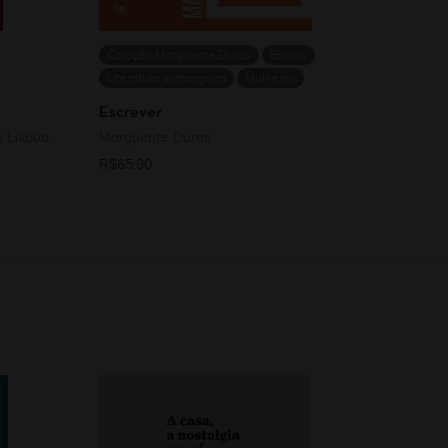
Coleção Marguerite Duras
Ensaio
Literatura estrangeira
Mulheres
Escrever
a Lisboa
Marguerite Duras
R$
65,90