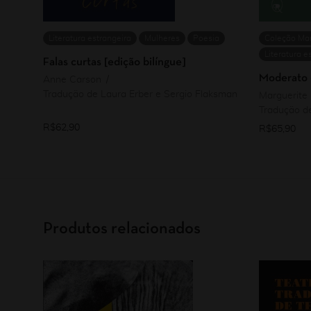
Literatura estrangeira
Mulheres
Poesia
Coleção Mar
Literatura e
Falas curtas [edição bilíngue]
Moderato 
Anne Carson
Tradução de Laura Erber e Sergio Flaksman
Marguerite
Tradução d
R$
62,90
R$
65,90
Produtos relacionados