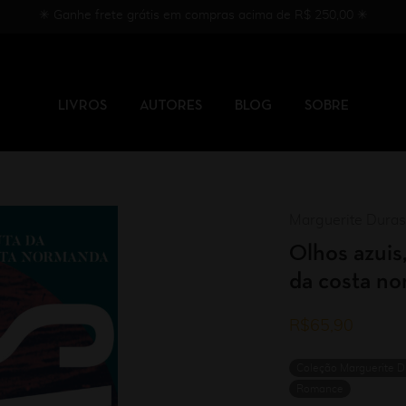
✳︎ Ganhe frete grátis em compras acima de R$ 250,00 ✳︎
LIVROS
AUTORES
BLOG
SOBRE
Marguerite Duras
Olhos azuis
da costa n
R$
65,90
Coleção Marguerite D
Romance