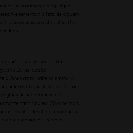
impede a consumação de qualquer
nversam e lamentam a falta de alguém
scínio desmesurado sobre eles. Um
solidões.
normanda é
um pequeno texto
guerite Duras, escrito
te a
Olhos azuis, cabelos pretos.
A
 um hotel em Trouville, de frente para o
s páginas de seu romance na
 amante Yann Andréa, 38 anos mais
omossexual. Este último tem a tarefa
o em uma máquina de escrever.