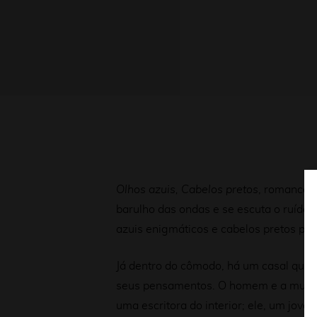
Olhos azuis, Cabelos pretos
, romance 
barulho das ondas e se escuta o ruído 
azuis enigmáticos e cabelos pretos pas
Já dentro do cômodo, há um casal que 
seus pensamentos. O homem e a mulher 
uma escritora do interior; ele, um jove