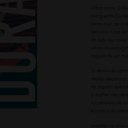
Olhos azuis, Cabe
Marguerite Duras
beira-mar, de ond
escuta o ruído se
de tudo (ou nada)
olhos azuis enigm
saguão de um hote
Já dentro do côm
desejo peculiar e
de alguém que c
a mulher são pers
luz amarela de um
escritora do inter
Jogados no chão 