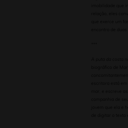
imobilidade que 
relação, eles co
que exerce um fa
encontro de duas 
***
A puta da costa 
biográfico de Mar
concomitantemen
escritora está em
mar, e escreve a
companhia de seu
jovem que ela e h
de digitar o text