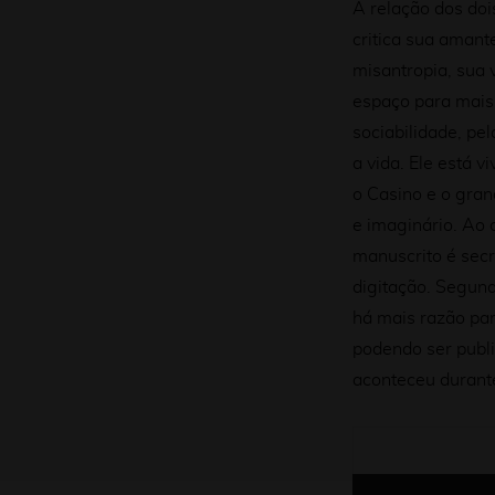
A relação dos doi
critica sua amant
misantropia, sua 
espaço para mais 
sociabilidade, pel
a vida. Ele está v
o Casino e o gran
e imaginário. Ao 
manuscrito é secr
digitação. Segund
há mais razão par
podendo ser publ
aconteceu durant