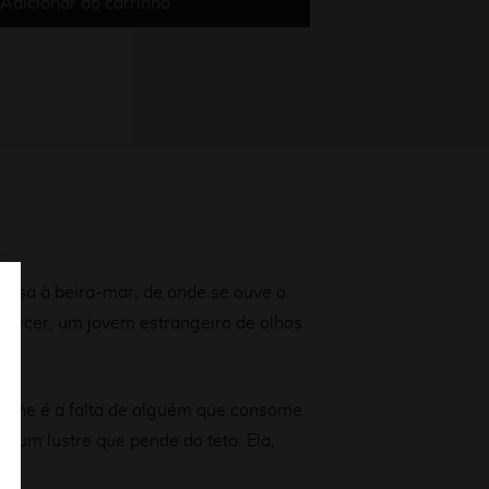
Adicionar ao carrinho
casa à beira-mar, de onde se ouve o
ontecer, um jovem estrangeiro de olhos
s une é a falta de alguém que consome
 um lustre que pende do teto. Ela,