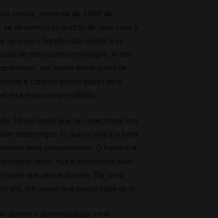
los pretos
, romance de 1986 de
, se desenrola no quarto de uma casa à
e se ouve o barulho das ondas e se
nsual de transeuntes notívagos. Antes
 acontecer, um jovem estrangeiro de
áticos e cabelos pretos passa pelo
l e se mistura na multidão.
odo, há um casal que se conecta por um
 sem esperanças. O que os une é a falta
onsome seus pensamentos. O homem e
onagens belos, nus e iluminados pela
 lustre que pende do teto. Ela, uma
ior; ele, um jovem que pouco sabe de si.
do quarto e dominados por uma