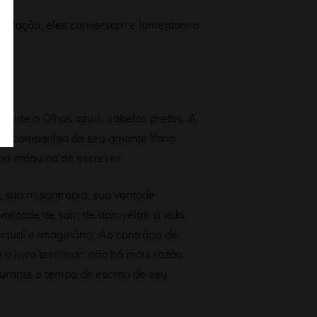
 relação, eles conversam e lamentam a
emente a
Olhos azuis, cabelos pretos.
A
e na companhia de seu amante Yann
uma máquina de escrever.
, sua misantropia, sua vontade
vontade de sair, de aproveitar a vida.
rtual e imaginário. Ao contrário de
o livro terminar, não há mais razão
urante o tempo de escrita de seu