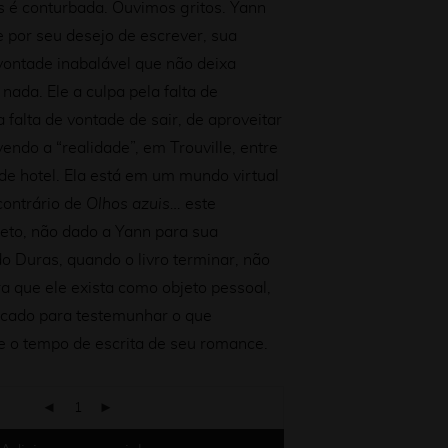
s é conturbada. Ouvimos gritos. Yann
e por seu desejo de escrever, sua
vontade inabalável que não deixa
nada. Ele a culpa pela falta de
a falta de vontade de sair, de aproveitar
ivendo a “realidade”, em Trouville, entre
de hotel. Ela está em um mundo virtual
contrário de
Olhos azuis…
este
eto, não dado a Yann para sua
o Duras, quando o livro terminar, não
a que ele exista como objeto pessoal,
icado para testemunhar o que
e o tempo de escrita de seu romance.