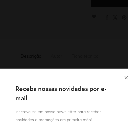
Descrição
Autor
Ficha técnica
de 1986 de Marguerite Duras, se desenrola no quarto de uma 
sensual de transeuntes notívagos. Antes de tudo (ou nada) ac
Receba nossas novidades por e-
sa pelo saguão de um hotel e se mistura na multidão.
mail
se conecta por um desejo peculiar e sem esperanças. O que o
Inscreva-se em nossa newsletter para receber
são personagens belos, nus e iluminados pela luz amarela de
novidades e promoções em primeira mão!
m que pouco sabe de si.