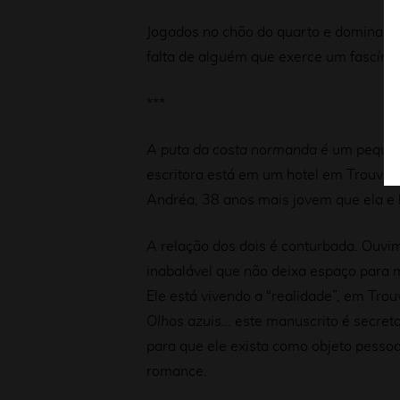
Jogados no chão do quarto e dominado
falta de alguém que exerce um fascíni
***
A puta da costa normanda é
um pequen
escritora está em um hotel em Trouvil
Andréa, 38 anos mais jovem que ela e 
A relação dos dois é conturbada. Ouvim
inabalável que não deixa espaço para mai
Ele está vivendo a “realidade”, em Trou
Olhos azuis…
este manuscrito é secret
para que ele exista como objeto pesso
romance.