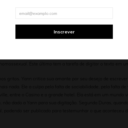
s por uma imobilidade que impede a consumação de qualquer
o desmesurado sobre eles. Um encontro de duas solidões.
o texto biográfico de Marguerite Duras, escrito concomitant
le, de frente para o mar, e escreve as páginas de seu romanc
homossexual. Este último tem a tarefa de digitar o texto em 
os gritos. Yann critica sua amante por seu desejo de escrever
s nada. Ele a culpa pela falta de sociabilidade, pela falta de 
ville, entre o Casino e o grande hotel. Ela está em um mundo vi
o, não dado a Yann para sua digitação. Segundo Duras, quando 
al, podendo ser publicado para testemunhar o que aconteceu d