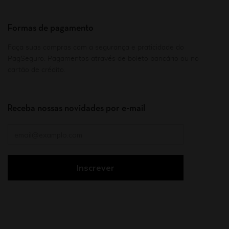
Formas de pagamento
Faça suas compras com a segurança e praticidade do
PagSeguro. Pagamentos através de boleto bancário ou no
cartão de crédito.
Receba nossas novidades por e-mail