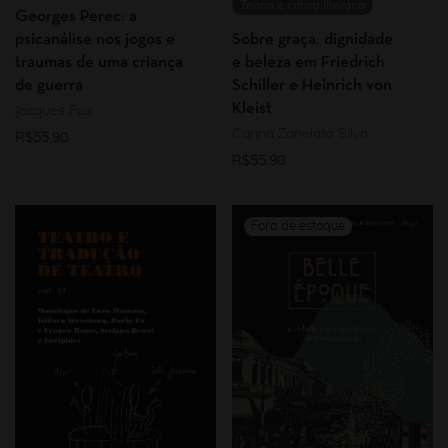
Teoria e crítica literária
Georges Perec: a
psicanálise nos jogos e
Sobre graça, dignidade
traumas de uma criança
e beleza em Friedrich
de guerra
Schiller e Heinrich von
Kleist
Jacques Fux
Carina Zanelato Silva
R$
55,90
R$
55,90