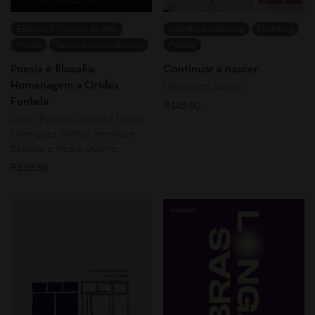
Estética & filosofia da arte
Literatura brasileira
Mulheres
Promo
Teoria e crítica literária
Poesia
Poesia e filosofia:
Continuar a nascer
Homenagem a Orides
Mônica de Aquino
Fontela
R$
49,90
Orgs.: Patrícia Lavelle / Paulo
Henriques Britto / Henrique
Estrada e Pedro Duarte
R$
59,90