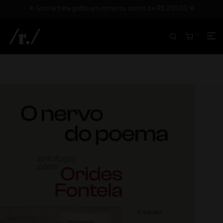
✳︎ Ganhe frete grátis em compras acima de R$ 250,00 ✳︎
0