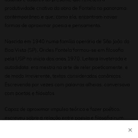
produtividade criativa da obra de Fontela no panorama
contemporâneo e que, como ela, encontram novas
formas de aproximar poesia e pensamento.
Nascida em 1940 numa família operária de São João da
Boa Vista (SP), Orides Fontela formou-se em filosofia
pela USP no início dos anos 1970. Leitora inveterada e
autodidata, era mestra na arte de reler poeticamente, e
de modo irreverente, textos considerados canônicos.
Escrevendo por vezes com palavras alheias, conversava
com poetas e filósofos.
Capaz de aproximar impulso teórico e fazer poético,
escreveu sobre a relação entre poesia e filosofia num
pequeno ensaio: