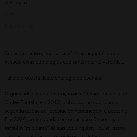
Descrição
Autor
Ficha técnica
Conversar, isto é, “versar com”, “versar junto”, numa
dessas falsas etimologias que contêm tanta verdade…
Tal é a proposta desta antologia de poemas.
Organizada em comemoração aos 20 anos da morte de
Orides Fontela, em 2018, a obra ganha agora uma
segunda edição por ocasião da homenagem à poeta na
Flip 2026, prolongando conversas que são por vezes
também “releituras” de sua voz singular. Reúne, assim,
autoras e autores do presente que refletem a