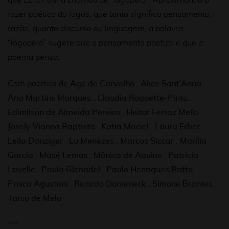
que Ezra Pound chamou de “logopeia”. Aproximando o
fazer poético do
logos
, que tanto significa pensamento,
razão, quanto discurso ou linguagem, a palavra
“logopeia” sugere que o pensamento poetiza e que o
poema pensa.
Com poemas de
Age de Carvalho . Alice Sant’Anna .
Ana Martins Marques . Claudia Roquette-Pinto .
Edimilson de Almeida Pereira . Heitor Ferraz Mello .
Josely Vianna Baptista . Katia Maciel . Laura Erber .
Leila Danziger . Lu Menezes . Marcos Siscar . Marília
Garcia . Masé Lemos . Mônica de Aquino . Patrícia
Lavelle . Paula Glenadel . Paulo Henriques Britto .
Prisca Agustoni . Ricardo Domeneck . Simone Brantes .
Tarso de Melo
***