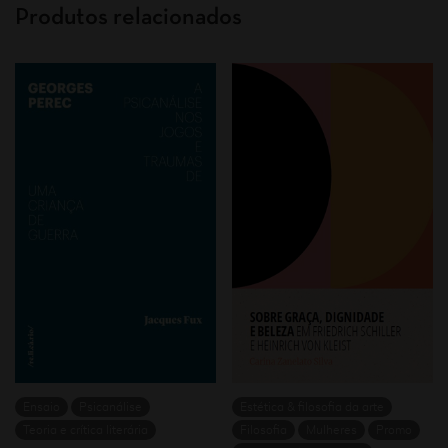
Produtos relacionados
Ensaio
Psicanálise
Estética & filosofia da arte
Teoria e crítica literária
Filosofia
Mulheres
Promo