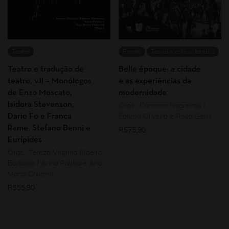
Teatro
Promo
Teoria e crítica literária
Teatro e tradução de
Belle époque: a cidade
teatro, v.II – Monólogos
e as experiências da
de Enzo Moscato,
modernidade
Isidora Stevenson,
Orgs.: Carmem Negreiros /
Dario Fo e Franca
Fátima Oliveira e Rosa Gens
Rame, Stefano Benni e
R$
75,90
Eurípides
Orgs.: Tereza Virgínia Ribeiro
Barbosa / Anna Palma e Ana
Maria Chiarini
R$
55,90