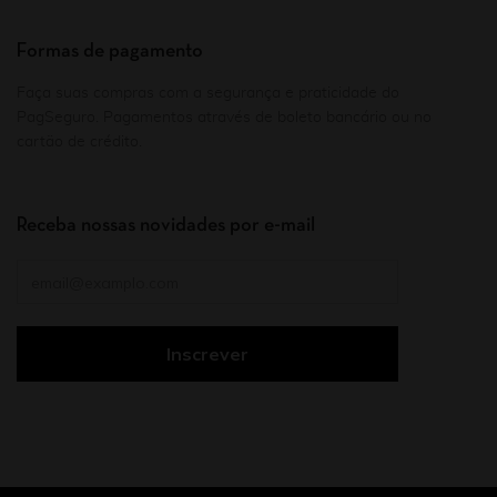
Formas de pagamento
Faça suas compras com a segurança e praticidade do
PagSeguro. Pagamentos através de boleto bancário ou no
cartão de crédito.
Receba nossas novidades por e-mail