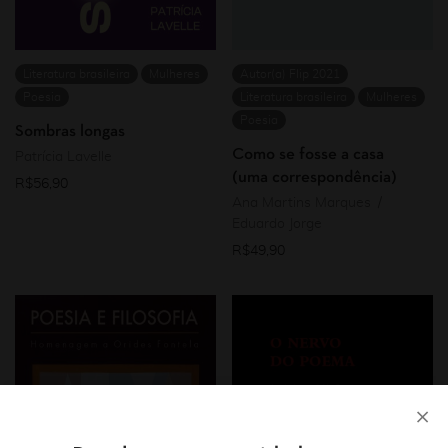
Literatura brasileira
Mulheres
Autor(a) Flip 2021
Poesia
Literatura brasileira
Mulheres
Poesia
Sombras longas
Como se fosse a casa
Patrícia Lavelle
(uma correspondência)
R$
56,90
Ana Martins Marques
Eduardo Jorge
R$
49,90