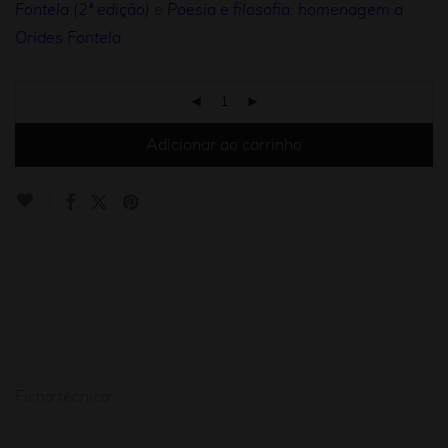
Fontela (2ª edição)
e
Poesia e filosofia: homenagem a
Orides Fontela
Adicionar ao carrinho
Ficha técnica