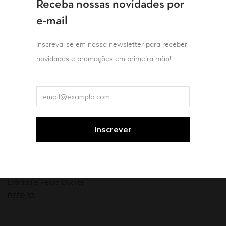
Receba nossas novidades por
e-mail
Inscreva-se em nossa newsletter para receber
novidades e promoções em primeira mão!
Estética & filosofia da arte
Literatura brasileira
Poesia
Promo
Teoria e crítica literária
O nervo do poema:
Poesia e filosofia:
antologia para Orides
Homenagem a Orides
Fontela
Fontela
Orgs.: Patrícia Lavelle e Paulo
Henriques Britto
Orgs.: Patrícia Lavelle / Paulo
Henriques Britto / Henrique
R$
55,90
Estrada e Pedro Duarte
R$
59,90