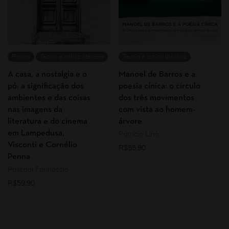
Promo
Teoria e crítica literária
Teoria e crítica literária
A casa, a nostalgia e o
Manoel de Barros e a
pó: a significação dos
poesia cínica: o círculo
ambientes e das coisas
dos três movimentos
nas imagens da
com vista ao homem-
literatura e do cinema
árvore
em Lampedusa,
Patrícia Lino
Visconti e Cornélio
R$
55,90
Penna
Pascoal Farinaccio
R$
59,90