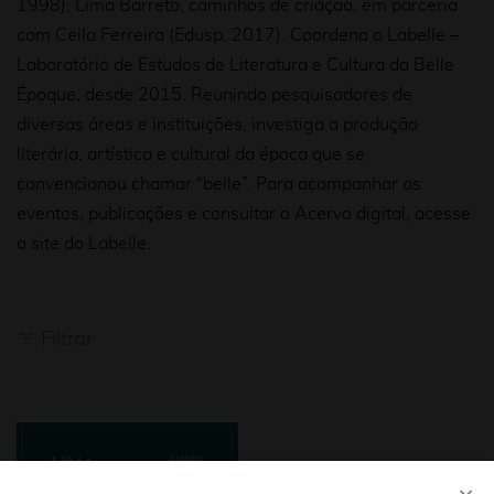
1998); Lima Barreto, caminhos de criação, em parceria
com Ceila Ferreira (Edusp, 2017). Coordena o Labelle –
Laboratório de Estudos de Literatura e Cultura da Belle
Époque, desde 2015. Reunindo pesquisadores de
diversas áreas e instituições, investiga a produção
literária, artística e cultural da época que se
convencionou chamar “belle”. Para acompanhar os
eventos, publicações e consultar o Acervo digital, acesse
o site do
Labelle
.
Filtrar