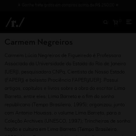
✳︎ Ganhe frete grátis em compras acima de R$ 250,00 ✳︎
0
Carmem Negreiros
Carmem Lúcia Negreiros de Figueiredo é Professora
Associada da Universidade do Estado do Rio de Janeiro
(UERJ), pesquisadora CNPq, Cientista de Nosso Estado
(FAPERJ) e bolsista Prociência FAPERJ/UERJ. Possui
artigos, capítulos e livros sobre a obra do escritor Lima
Barreto, entre eles: Lima Barreto e o fim do sonho
republicano (Tempo Brasileiro, 1995); organizou, junto
com Antonio Houaiss, o volume Lima Barreto, para a
Coleção Archives (UNESCO, 1997); Trincheiras de sonho:
ficção e cultura em Lima Barreto (Tempo Brasileiro,