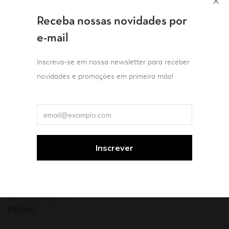
Receba nossas novidades por
e-mail
Inscreva-se em nossa newsletter para receber
novidades e promoções em primeira mão!
Mulheres
Promo
Teoria e crítica literária
Lima Barreto em quatro
tempos
Carmem Negreiros
R$
59,90