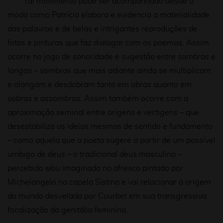
Tal movimento pode ser acompanhado desde o
modo como Patrícia elabora e evidencia a materialidade
das palavras e de belas e intrigantes reproduções de
fotos e pinturas que faz dialogar com os poemas. Assim
ocorre no jogo de sonoridade e sugestão entre
sombras
e
longas
– sombras que mais adiante ainda se multiplicam
e alongam e desdobram tanto em
obras
quanto em
sobras
e
assombros
. Assim também ocorre com a
aproximação seminal entre
origens
e
vertigens
– que
desestabiliza as ideias mesmas de sentido e fundamento
– como aquela que a poeta sugere a partir de um possível
umbigo de deus – o tradicional deus masculino –
percebido e/ou imaginado no afresco pintado por
Michelangelo na capela Sistina e vai relacionar à origem
do mundo desvelada por Courbet em sua transgressiva
focalização da genitália feminina.