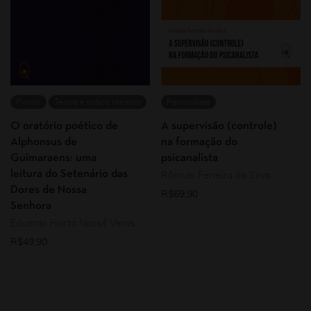
Promo
Teoria e crítica literária
Psicanálise
O oratório poético de
A supervisão (controle)
Alphonsus de
na formação do
Guimaraens: uma
psicanalista
leitura do Setenário das
Rômulo Ferreira da Silva
Dores de Nossa
R$
69,90
Senhora
Eduardo Horta Nassif Veras
R$
49,90