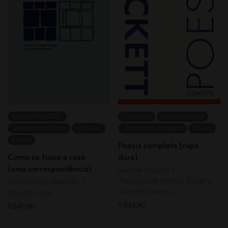
Autor(a) Flip 2021
Capa dura
Edição trilíngue
Literatura brasileira
Mulheres
Literatura estrangeira
Poesia
Poesia
Poesia completa [capa
Como se fosse a casa
dura]
(uma correspondência)
Samuel Beckett
Tradução de Marcos Siscar e
Ana Martins Marques
Gabriela Vescovi
Eduardo Jorge
R$
94,90
R$
49,90