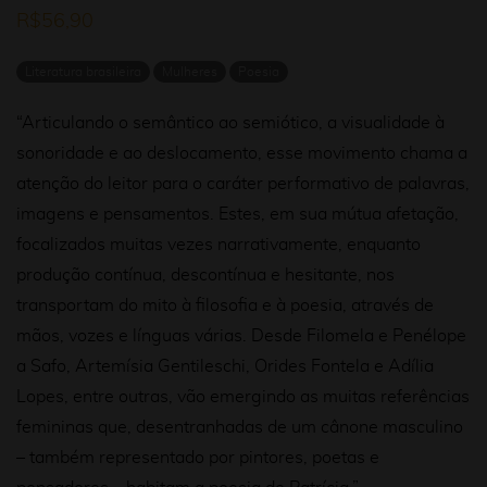
R$
56,90
Literatura brasileira
Mulheres
Poesia
“Articulando o semântico ao semiótico, a visualidade à
sonoridade e ao deslocamento, esse movimento chama a
atenção do leitor para o caráter performativo de palavras,
imagens e pensamentos. Estes, em sua mútua afetação,
focalizados muitas vezes narrativamente, enquanto
produção contínua, descontínua e hesitante, nos
transportam do mito à filosofia e à poesia, através de
mãos, vozes e línguas várias. Desde Filomela e Penélope
a Safo, Artemísia Gentileschi, Orides Fontela e Adília
Lopes, entre outras, vão emergindo as muitas referências
femininas que, desentranhadas de um cânone masculino
– também representado por pintores, poetas e