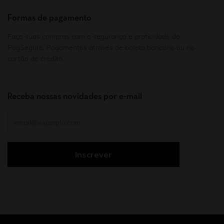
Formas de pagamento
Faça suas compras com a segurança e praticidade do
PagSeguro. Pagamentos através de boleto bancário ou no
cartão de crédito.
Receba nossas novidades por e-mail