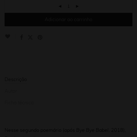
Adicionar ao carrinho
Descrição
Autor
Ficha técnica
Nesse segundo poemário (após
Bye Bye Babel
, 2018),