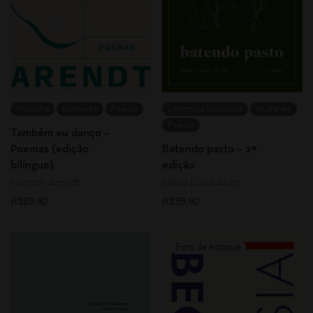
Filosofia
Mulheres
Poesia
Literatura brasileira
Mulheres
Poesia
Também eu danço –
Poemas (edição
Batendo pasto – 2ª
bilíngue)
edição
Hannah Arendt
Maria Lúcia Alvim
R$
69,90
R$
59,90