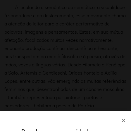
Articulando o semântico ao semiótico, a visualidade
à sonoridade e ao deslocamento, esse movimento chama
a atenção do leitor para o caráter performativo de
palavras, imagens e pensamentos. Estes, em sua mútua
afetação, focalizados muitas vezes narrativamente,
enquanto produção contínua, descontínua e hesitante,
nos transportam do mito à filosofia e à poesia, através de
mãos, vozes e línguas várias. Desde Filomela e Penélope
a Safo, Artemísia Gentileschi, Orides Fontela e Adília
Lopes, entre outras, vão emergindo as muitas referências
femininas que, desentranhadas de um cânone masculino
– também representado por pintores, poetas e
pensadores – habitam a poesia de Patrícia.
Essas referências se constituem simultaneamente
em presença e vazio, origem e vertigem como indicam os