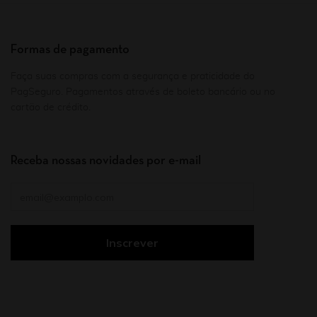
Formas de pagamento
Faça suas compras com a segurança e praticidade do
PagSeguro. Pagamentos através de boleto bancário ou no
cartão de crédito.
Receba nossas novidades por e-mail