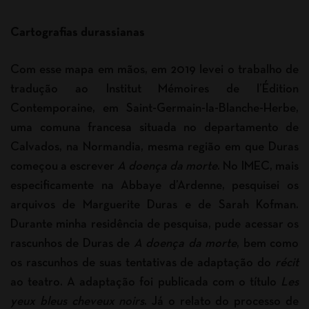
Cartografias durassianas
Com esse mapa em mãos, em 2019 levei o trabalho de
tradução ao Institut Mémoires de l’Édition
Contemporaine, em Saint-Germain-la-Blanche-Herbe,
uma comuna francesa situada no departamento de
Calvados, na Normandia, mesma região em que Duras
começou a escrever
A doença da morte
. No IMEC, mais
especificamente na Abbaye d’Ardenne, pesquisei os
arquivos de Marguerite Duras e de Sarah Kofman.
Durante minha residência de pesquisa, pude acessar os
rascunhos de Duras de
A doença da morte
, bem como
os rascunhos de suas tentativas de adaptação do
récit
ao teatro. A adaptação foi publicada com o título
Les
yeux bleus cheveux noirs
. Já o relato do processo de