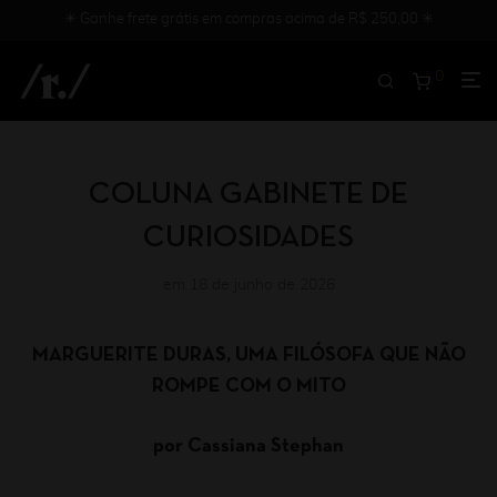
✳︎ Ganhe frete grátis em compras acima de R$ 250,00 ✳︎
0
COLUNA GABINETE DE
CURIOSIDADES
em 18 de junho de 2026
MARGUERITE DURAS, UMA FILÓSOFA QUE NÃO
ROMPE COM O MITO
por Cassiana Stephan