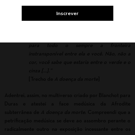
dizer que ela repousa de uma fadiga milenar.
Enquanto ela dorme você esqueceu a cor
dos olhos dela, e mesmo do nome que você
deu a ela no primeiro anoitecer. Então você
descobre que não é a cor dos olhos que seria
para todo o sempre a fronteira
instransponível entre ela e você. Não, não a
cor, você sabe que estaria entre o verde e o
cinza […].”
[Trecho de
A doença da morte
]
Adentrei, assim, no multiverso criado por Blanchot para
Duras e atestei a face medúsica da Afrodite
subterrânea de
A doença da morte
. Compreendi que a
petrificação medúsica se deve ao assombro perante o
radicalmente outro na exposição incessante entre os