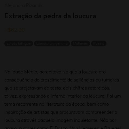
Alejandra Pizarnik
Extração da pedra da loucura
R$
62,90
Edição bilíngue
Literatura argentina
Mulheres
Poesia
Na Idade Média, acreditava-se que a loucura era
consequência do crescimento de saliências ou tumores
que se projetavam da testa: dois chifres retorcidos,
talvez, expressando o inferno interior da loucura. Foi um
tema recorrente na literatura da época, bem como
inspiração de artistas que procuravam compreender a
loucura através daquela imagem inquietante. Não por
acaso, pintores como El Bosco, Van Hemesen e Bruegel