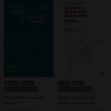
Mulheres
Promo
Promo
Teatro
Teoria e crítica literária
Teoria e crítica literária
Lima Barreto em quatro
Teatro e tradução de
tempos
teatro – estudos vol. 1
Carmem Negreiros
Orgs.: Tereza Virgínia Ribeiro