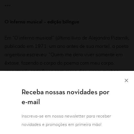
***
O inferno musical
–
edição bilíngue
Em “O inferno musical” (último livro de Alejandra Pizarnik,
publicado em 1971, um ano antes de sua morte), a poeta
argentina escreveu: “Quem me dera viver somente em
êxtase, fazendo o corpo do poema com meu corpo,
resgatando cada frase com meus dias e com minhas
semanas”. Esse fragmento tem um ar surrealista,
entendido como uma continuidade entre o caminho
Receba nossas novidades por
criativo e a experiência de vida da poeta. Mas, acima de
e-mail
tudo, resume aquela já famosa intensidade com que
Alejandra escreveu. Um processo em que a leitura de
Inscreva-se em nossa newsletter para receber
diferentes tradições, a escrita cuidadosa, a compreensão
novidades e promoções em primeira mão!
da poesia como ferramenta para perfurar paredes da