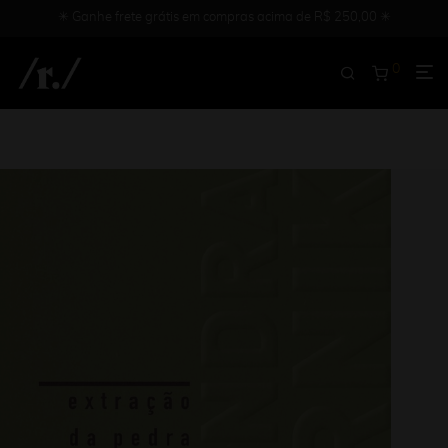
✳︎ Ganhe frete grátis em compras acima de R$ 250,00 ✳︎
0