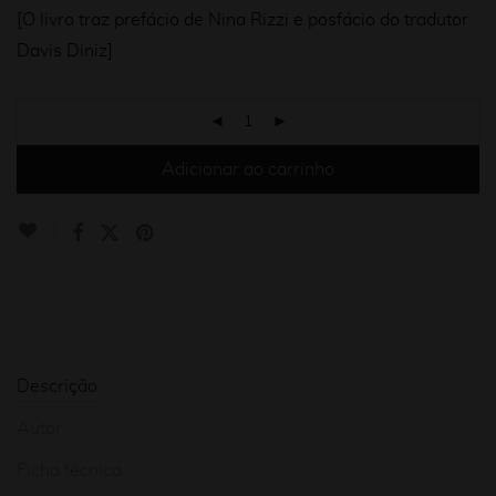
[O livro traz prefácio de Nina Rizzi e posfácio do tradutor
Davis Diniz]
Adicionar ao carrinho
Descrição
Autor
Ficha técnica