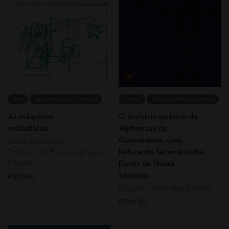
Arte
Teoria e crítica literária
Promo
Teoria e crítica literária
As máquinas
O oratório poético de
celibatárias
Alphonsus de
Guimaraens: uma
Michel Carrouges
leitura do Setenário das
Tradução de Eduardo Jorge de
Oliveira
Dores de Nossa
Senhora
R$
85,90
Eduardo Horta Nassif Veras
R$
49,90