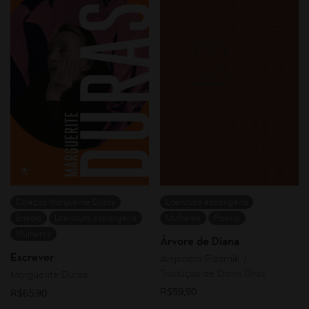
Coleção Marguerite Duras
Literatura estrangeira
Ensaio
Literatura estrangeira
Mulheres
Poesia
Mulheres
Árvore de Diana
Escrever
Alejandra Pizarnik
Tradução de Davis Diniz
Marguerite Duras
R$
59,90
R$
65,90