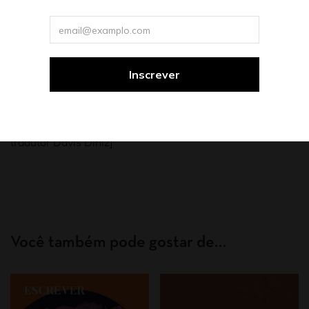
linguagem e o reconhecimento de que tudo o que ela
tentava captar no papel tinha que partir de si mesma,
mas se transmutar em algo mais do que memória ou
escavação psicanalítica; tornado em experiência poética,
comunhão com os outros.
[O livro traz prefácio de Laura Erber e posfácio do
tradutor Davis Diniz]
Você também pode gostar de…