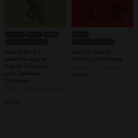
Mulheres
Promo
Teatro
Cinema
Teoria e crítica literária
Teoria e crítica literária
Feita no Brasil: a
Jean-Luc Godard –
sabedoria vulgar da
História(s) da literatura
tragédia ática para o
Mauricio Salles Vasconcelos
povo Tupiniquim-
R$
75,90
Catrumano
Tereza Virgínia Ribeiro Barbosa
R$
59,90