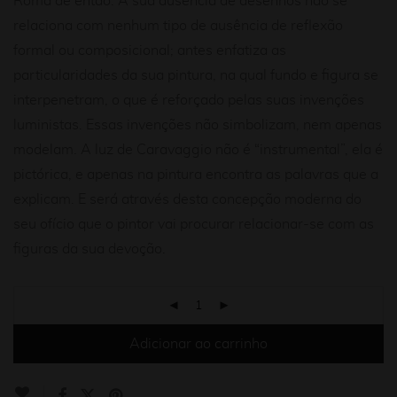
Roma de então. A sua ausência de desenhos não se
relaciona com nenhum tipo de ausência de reflexão
formal ou composicional; antes enfatiza as
particularidades da sua pintura, na qual fundo e figura se
interpenetram, o que é reforçado pelas suas invenções
luministas. Essas invenções não simbolizam, nem apenas
modelam. A luz de Caravaggio não é “instrumental”, ela é
pictórica, e apenas na pintura encontra as palavras que a
explicam. E será através desta concepção moderna do
seu ofício que o pintor vai procurar relacionar-se com as
figuras da sua devoção.
Adicionar ao carrinho