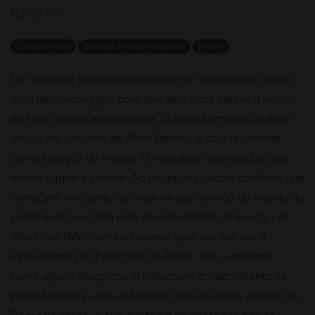
R$
68,90
Crítica de arte
Estética & filosofia da arte
Promo
Um livro que busca desmistificar por completo a vida e a
obra de Caravaggio, para que seja mais efetiva a leitura
de suas invenções pictóricas. O acontecimento do título
segue um conceito de Alain Badiou: o acontecimento
como erupção do inédito. O mito dará lugar aqui a uma
leitura ligada à pintura. Ao longo dos quatro capítulos que
compõem o volume, defende-se que a visão de mundo do
pintor é influenciada pela espiritualidade da época: por
São Filipe Néri, nomeadamente (que por sua vez é
influenciado por Francisco de Assis). Por outro lado,
como alguns biógrafos já indicaram, a vida violenta do
pintor foi antes uma vivência no seio do clima violento da