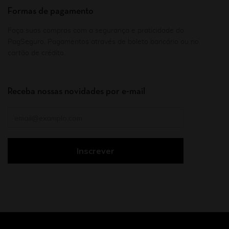
Formas de pagamento
Faça suas compras com a segurança e praticidade do
PagSeguro. Pagamentos através de boleto bancário ou no
cartão de crédito.
Receba nossas novidades por e-mail