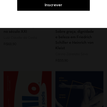
Arte
Crítica de arte
Promo
Estética & filosofia da arte
Filosofia
Mulheres
Promo
A condição precária da
Teoria e crítica literária
arte: corpo e imagem
no século XXI
Sobre graça, dignidade
e beleza em Friedrich
Luiz Cláudio da Costa
Schiller e Heinrich von
R$
68,90
Kleist
Carina Zanelato Silva
R$
55,90