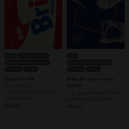
Arte
Coleção Estéticas
Arte
Estética & filosofia da arte
Estética & filosofia da arte
Filosofia
Promo
Filosofia
Promo
O que é a arte
Artes do corpo, corpos
da arte
Arthur Danto
Tradução de Rachel Cecília e
Orgs.: Jacinto Lageira / Pedro
Debora Pazetto
Hussak e Rodrigo Duarte
R$
79,90
R$
62,90