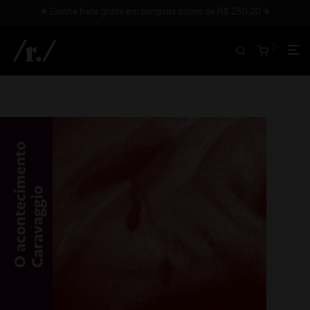
✳︎ Ganhe frete grátis em compras acima de R$ 250,00 ✳︎
0