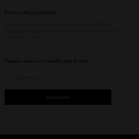
Formas de pagamento
Faça suas compras com a segurança e praticidade do
PagSeguro. Pagamentos através de boleto bancário ou no
cartão de crédito.
Receba nossas novidades por e-mail