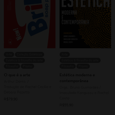
Arte
Coleção Estéticas
Arte
Estética & filosofia da arte
Estética & filosofia da arte
Filosofia
Promo
Filosofia
Promo
O que é a arte
Estética moderna e
contemporânea
Arthur Danto
Tradução de Rachel Cecília e
Orgs.: Bruno Guimarães /
Debora Pazetto
Imaculada Kangussu e Rachel
Costa
R$
79,90
R$
55,90