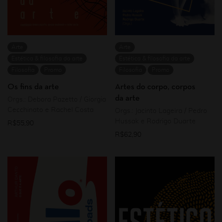
Arte
Arte
Estética & filosofia da arte
Estética & filosofia da arte
Filosofia
Promo
Filosofia
Promo
Os fins da arte
Artes do corpo, corpos
da arte
Orgs.: Debora Pazetto / Giorgia
Cecchinato e Rachel Costa
Orgs.: Jacinto Lageira / Pedro
Hussak e Rodrigo Duarte
R$
55,90
R$
62,90