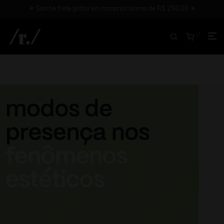
✳︎ Ganhe frete grátis em compras acima de R$ 250,00 ✳︎
0