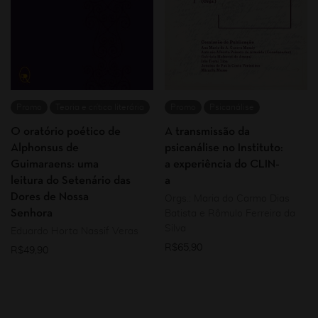
Promo
Teoria e crítica literária
Promo
Psicanálise
O oratório poético de
A transmissão da
Alphonsus de
psicanálise no Instituto:
Guimaraens: uma
a experiência do CLIN-
leitura do Setenário das
a
Dores de Nossa
Orgs.: Maria do Carmo Dias
Senhora
Batista e Rômulo Ferreira da
Silva
Eduardo Horta Nassif Veras
R$
65,90
R$
49,90