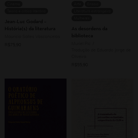
Cinema
Arte
Ensaio
Teoria e crítica literária
Literatura estrangeira
Mulheres
Jean-Luc Godard –
História(s) da literatura
As desordens da
biblioteca
Mauricio Salles Vasconcelos
Muriel Pic
R$
75,90
Tradução de Eduardo Jorge de
Oliveira
R$
55,90