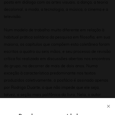
posto em diálogo com as artes visuais, a dança, a teoria
decolonial, a moda, a tecnologia, a música, o cinema e a
televisão.
Num modelo de trabalho muito diferente em relação à
habitual prática solitária da pesquisa em filosofia, em sua
maioria, os capítulos que compõem esta coletânea foram
escritos a quatro ou seis mãos, e seu processo de revisão
crítica foi realizado em discussões abertas nos encontros
do grupo, no decorrer de mais de dois anos. Numa
exceção à característica predominante nos textos
produzidos coletivamente, o posfácio é assinado apenas
por Rodrigo Duarte, o que não impede que ele seja,
talvez, a seção mais polifônica do livro. Nela, o autor
retoma cada voz aqui presente para fazê-la ressoar
numa síntese que descreve, com clareza, a discussão que