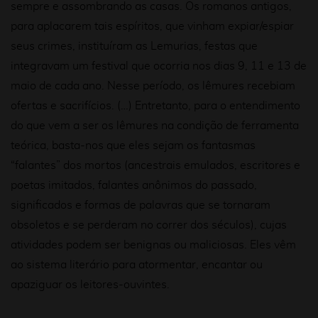
sempre e assombrando as casas. Os romanos antigos,
para aplacarem tais espíritos, que vinham expiar/espiar
seus crimes, instituíram as
Lemurias
, festas que
integravam um festival que ocorria nos dias 9, 11 e 13 de
maio de cada ano. Nes
s
e período, os lêmures recebiam
ofertas e sacrifícios. (…) Entretanto, para o entendimento
do que vem a ser os lêmures na condição de ferramenta
teórica, basta-nos que eles sejam os fantasmas
“falantes” dos mortos (ancestrais emulados, escritores e
poetas imitados, falantes anônimos do passado,
significados e formas de palavras que se tornaram
obsoletos e se perderam no correr dos séculos), cujas
atividades pod
e
m ser benignas ou maliciosas. Eles vêm
ao sistema literário para atormentar, encantar ou
apaziguar os leitores-ouvintes.