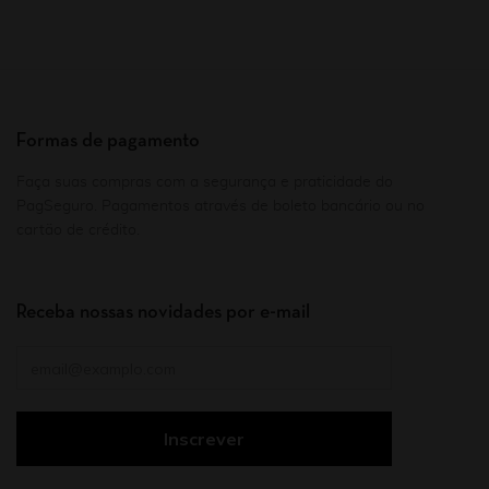
Formas de pagamento
Faça suas compras com a segurança e praticidade do
PagSeguro. Pagamentos através de boleto bancário ou no
cartão de crédito.
Receba nossas novidades por e-mail