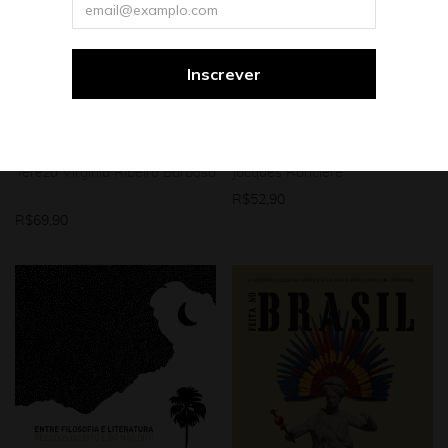
Mulheres
Promo
Filosofia
Promo
Teoria e crítica literária
Teoria e crítica literária
Lêmures gregos em
João Guimarães Rosa: a
João Guimarães Rosa
ficção à beira do nada
Tereza Virgínia Ribeiro Barbosa
Jacques Rancière
R$
52,90
R$
69,90