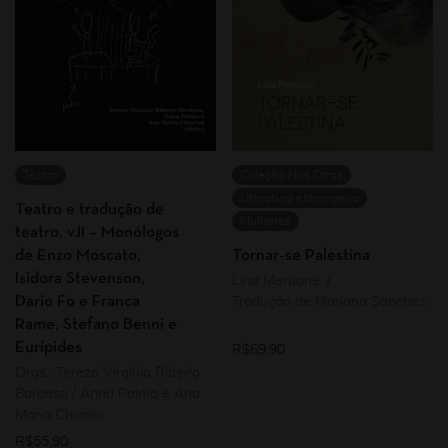
Teatro
Coleção Nos.Otras
Literatura estrangeira
Teatro e tradução de
Mulheres
teatro, v.II – Monólogos
de Enzo Moscato,
Tornar-se Palestina
Isidora Stevenson,
Lina Meruane
Dario Fo e Franca
Tradução de Mariana Sanchez
Rame, Stefano Benni e
Eurípides
R$
69,90
Orgs.: Tereza Virgínia Ribeiro
Barbosa / Anna Palma e Ana
Maria Chiarini
R$
55,90