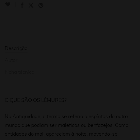
Descrição
Autor
Ficha técnica
O
QUE SÃO OS LÊMURES?
Na Antiguidade, o termo se referia a espíritos do outro
mundo que podiam ser maléficos ou benfazejos. Como
e
ntidades do
ma
l
, apareciam à noite, m
ovendo
-se