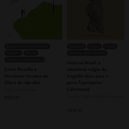
Estética & filosofia da arte
Mulheres
Promo
Teatro
Filosofia
Promo
Teoria e crítica literária
Teoria e crítica literária
Feita no Brasil: a
Entre filosofia e
sabedoria vulgar da
literatura: recados do
tragédia ática para o
dito e do não dito
povo Tupiniquim-
Catrumano
Org.: Luiz Rohden
Tereza Virgínia Ribeiro Barbosa
R$
55,90
R$
59,90