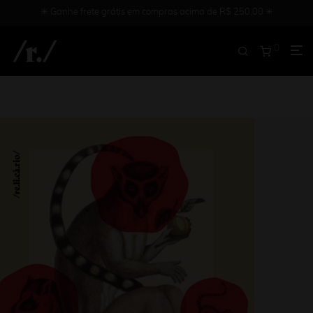
✳︎ Ganhe frete grátis em compras acima de R$ 250,00 ✳︎
0