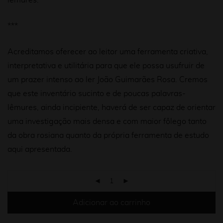
lêmures.
***
Acreditamos oferecer ao leitor uma ferramenta criativa,
interpretativa e utilitária para que ele possa usufruir de
um prazer intenso ao ler João Guimarães Rosa. Cremos
que este inventário sucinto e de poucas palavras-
lêmures, ainda incipiente, haverá de ser capaz de orientar
uma investigação mais densa e com maior fôlego tanto
da obra rosiana quanto da própria ferramenta de estudo
aqui apresentada.
Adicionar ao carrinho