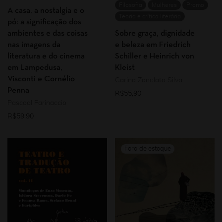
Filosofia
Mulheres
Promo
A casa, a nostalgia e o
Teoria e crítica literária
pó: a significação dos
ambientes e das coisas
Sobre graça, dignidade
nas imagens da
e beleza em Friedrich
literatura e do cinema
Schiller e Heinrich von
em Lampedusa,
Kleist
Visconti e Cornélio
Carina Zanelato Silva
Penna
R$
55,90
Pascoal Farinaccio
R$
59,90