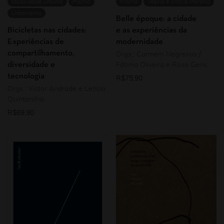
Mobilidade urbana
Promo
Promo
Teoria e crítica literária
Urbanismo
Belle époque: a cidade
Bicicletas nas cidades:
e as experiências da
Experiências de
modernidade
compartilhamento,
Orgs.: Carmem Negreiros /
diversidade e
Fátima Oliveira e Rosa Gens
tecnologia
R$
75,90
Orgs.: Victor Andrade e Letícia
Quintanilha
R$
69,90