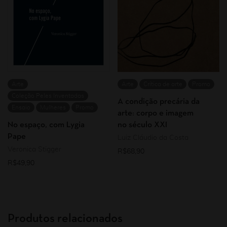
Arte
Arte
Crítica de arte
Promo
Coleção Peles Inventadas
A condição precária da
Ensaio
Mulheres
Promo
arte: corpo e imagem
No espaço, com Lygia
no século XXI
Pape
Luiz Cláudio da Costa
Veronica Stigger
R$
68,90
R$
49,90
Produtos relacionados