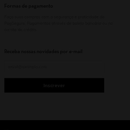
Formas de pagamento
Faça suas compras com a segurança e praticidade do
PagSeguro. Pagamentos através de boleto bancário ou no
cartão de crédito.
Receba nossas novidades por e-mail