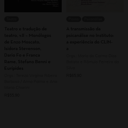
Teatro
Promo
Psicanálise
Teatro e tradução de
A transmissão da
teatro, v.II – Monólogos
psicanálise no Instituto:
de Enzo Moscato,
a experiência do CLIN-
Isidora Stevenson,
a
Dario Fo e Franca
Orgs.: Maria do Carmo Dias
Rame, Stefano Benni e
Batista e Rômulo Ferreira da
Silva
Eurípides
Orgs.: Tereza Virgínia Ribeiro
R$
65,90
Barbosa / Anna Palma e Ana
Maria Chiarini
R$
55,90