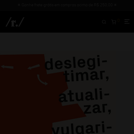
✳︎ Ganhe frete grátis em compras acima de R$ 250,00 ✳︎
0