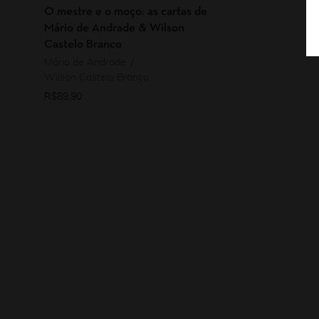
O mestre e o moço: as cartas de
Mário de Andrade & Wilson
Castelo Branco
Mário de Andrade
Wilson Castelo Branco
R$
89,90