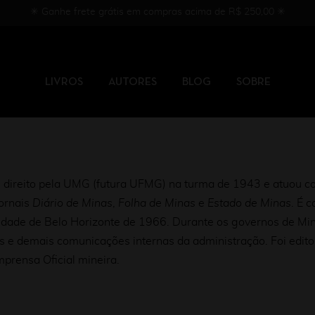
✳︎ Ganhe frete grátis em compras acima de R$ 250,00 ✳︎
LIVROS
AUTORES
BLOG
SOBRE
 direito pela UMG (futura UFMG) na turma de 1943 e atuou c
jornais
Diário de Minas
,
Folha de Minas
e
Estado de Minas
. É 
idade de Belo Horizonte de 1966. Durante os governos de Min
os e demais comunicações internas da administração. Foi edit
mprensa Oficial mineira.