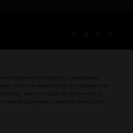
0
omo advogado no Sindicato dos Trabalhadores
coautor do livro de ensaios
Mário de Andrade
e autor
as Gerais, exerceu a função de
ghost-writer
no
or-chefe do
Suplemento Literário de Minas Gerais
,