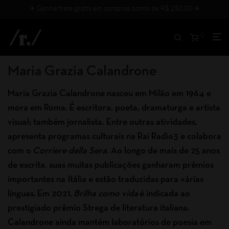
✳︎ Ganhe frete grátis em compras acima de R$ 250,00 ✳︎
0
Maria Grazia Calandrone
Maria Grazia Calandrone nasceu em Milão em 1964 e
mora em Roma. É escritora, poeta, dramaturga e artista
visual; também jornalista. Entre outras atividades,
apresenta programas culturais na Rai Radio3 e colabora
com o
Corriere della Sera
. Ao longo de mais de 25 anos
de escrita, suas muitas publicações ganharam prêmios
importantes na Itália e estão traduzidas para várias
línguas. Em 2021,
Brilha como vida
é indicada ao
prestigiado prêmio Strega de literatura italiana.
Calandrone ainda mantém laboratórios de poesia em