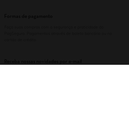
Formas de pagamento
Faça suas compras com a segurança e praticidade do
PagSeguro. Pagamentos através de boleto bancário ou no
cartão de crédito.
Receba nossas novidades por e-mail