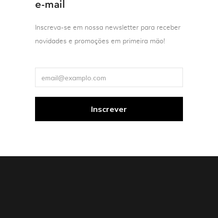
e-mail
Inscreva-se em nossa newsletter para receber
novidades e promoções em primeira mão!
Literatura estrangeira
Mulheres
Romance
Brilha como vida
Maria Grazia Calandrone
Trad. de Patricia Peterle e
Andrea Santurbano
R$
59,90