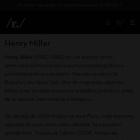
✳︎ Ganhe frete grátis em compras acima de R$ 250,00 ✳︎
0
Henry Miller
Henry Miller
(1891–1980) foi um escritor norte-
americano conhecido por sua prosa autobiográfica e
profundamente provocadora. Nascido no bairro do
Brooklyn, em Nova York, filho de imigrantes alemães,
Miller viveu durante anos entre trabalhos precários antes
de se dedicar inteiramente à literatura.
Na década de 1930 mudou-se para Paris, onde escreveu
algumas de suas obras mais célebres. Seu primeiro
grande livro,
Trópico de Câncer
(1934), tornou-se