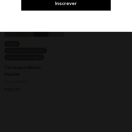
Cartas
Co-edição Ed. PUC-Rio
Literatura estrangeira
Correspondência
Hamlet
Henry Miller
R$
82,90