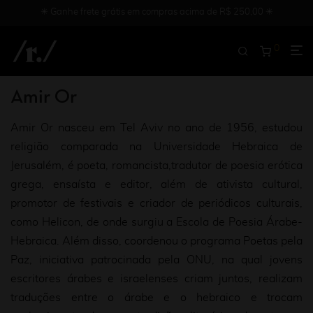
✳︎ Ganhe frete grátis em compras acima de R$ 250,00 ✳︎
0
Amir Or
Amir Or nasceu em Tel Aviv no ano de 1956, estudou
religião comparada na Universidade Hebraica de
Jerusalém, é poeta, romancista,tradutor de poesia erótica
grega, ensaísta e editor, além de ativista cultural,
promotor de festivais e criador de periódicos culturais,
como Helicon, de onde surgiu a Escola de Poesia Árabe-
Hebraica. Além disso, coordenou o programa Poetas pela
Paz, iniciativa patrocinada pela ONU, na qual jovens
escritores árabes e israelenses criam juntos, realizam
traduções entre o árabe e o hebraico e trocam