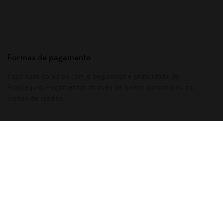
Formas de pagamento
Faça suas compras com a segurança e praticidade do
PagSeguro. Pagamentos através de boleto bancário ou no
cartão de crédito.
Receba nossas novidades por e-mail