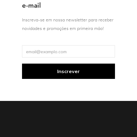
e-mail
Inscreva-se em nossa newsletter para receber
novidades e promoções em primeira mão!
Literatura estrangeira
Poesia
A paisagem correta
Amir Or
Tradução e org. de Moacir
Amâncio
R$
55,90