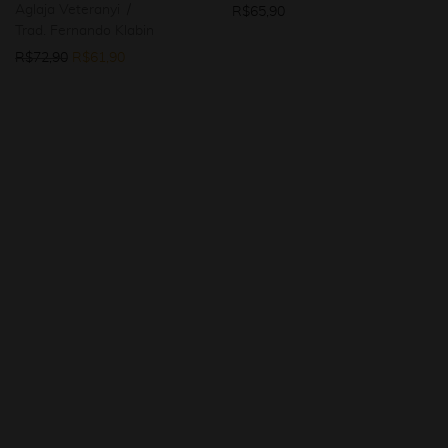
Aglaja Veteranyi
R$
65,90
Trad. Fernando Klabin
O preço original era: R$72,90.
O preço atual é: R$61,90.
R$
72,90
R$
61,90