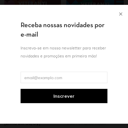
Receba nossas novidades por
e-mail
Inscreva-se em nossa newsletter para receber
novidades e promoções em primeira mão!
Pré-venda
Literatura estrangeira
Literatura estrangeira
Mulheres
Romance
Mulheres
Romance
A estante dos últimos
Por que a criança
suspiros
cozinha na polenta
Aglaja Veteranyi
[envio em 08/09]
Trad. Fernando Klabin