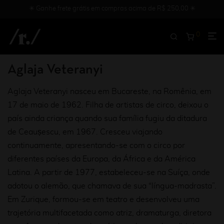
✳︎ Ganhe frete grátis em compras acima de R$ 250,00 ✳︎
0
Aglaja Veteranyi
Aglaja Veteranyi nasceu em Bucareste, na Romênia, em
17 de maio de 1962. Filha de artistas de circo, deixou o
país ainda criança quando sua família fugiu da ditadura
de Ceaușescu, em 1967. Cresceu viajando
continuamente, apresentando-se com o circo por
diferentes países da Europa, da África e da América
Latina. A partir de 1977, estabeleceu-se na Suíça, onde
adotou o alemão, que chamava de sua “língua-madrasta”.
Em Zurique, formou-se em teatro e desenvolveu uma
trajetória multifacetada como atriz, dramaturga, diretora