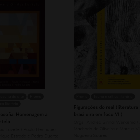
losofia da arte
Promo
Promo
Teoria e crítica literária
ica literária
Figurações do real (literatura
ilosofia: Homenagem a
brasileira em foco VII)
ntela
Orgs.: Andrea Sirihal Werkema /
Machado de Oliveira e Marcus Vi
cia Lavelle / Paulo Henriques
Nogueira Soares
nrique Estrada e Pedro Duarte