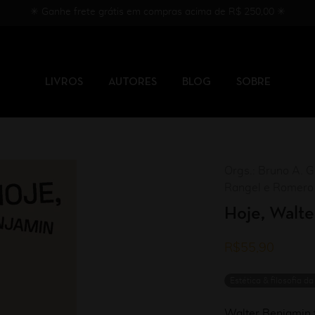
✳︎ Ganhe frete grátis em compras acima de R$ 250,00 ✳︎
LIVROS
AUTORES
BLOG
SOBRE
Orgs.: Bruno A. 
Rangel e Romero 
Hoje, Walte
R$
55,90
Estética & filosofia da
Walter Benjamin 