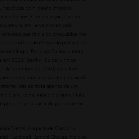
 nas áreas de Filosofia, História,
ências Sociais, Comunicação, Cinema,
Arquitetura, etc., e vem marcando
reflexões que têm sido produzidas nos
 e das artes, da ética e da política, da
istemologia. Por ocasião dos oitenta
e em 2020 (Berlim, 15 de julho de
7 de setembro de 1940), este livro
pecialistas brasileiros(as) em torno da
tretanto, não se trata apenas de um
in, e sim, como indica o próprio título,
 e
para
o hoje a partir do pensamento
éxia Bretas, Augusto de Carvalho,
iel Pucciarelli, Ernani Chaves, Helano