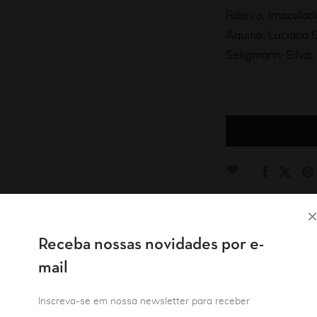
Ribeiro, Imaculad
Aquino, Luciano G
Seligmann-Silva,
Receba nossas novidades por e-
mail
Descrição
Autor
Ficha técnica
Inscreva-se em nossa newsletter para receber