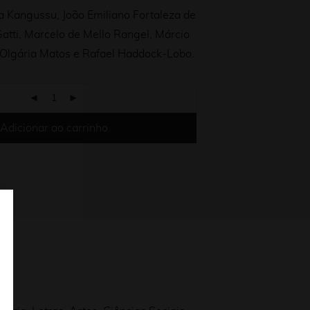
a Kangussu, João Emiliano Fortaleza de
atti, Marcelo de Mello Rangel, Márcio
 Olgária Matos e Rafael Haddock-Lobo.
Adicionar ao carrinho