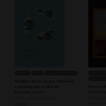
Mulheres
Promo
Teoria e crítica literária
Estética & fi
Teoria e crít
Vertigens do eu: autoria, alteridade
e autobiografia na obra de
Poesia e f
Fernando Pessoa
Orides Fo
Lisa Carvalho Vasconcellos
Orgs.: Patrí
Britto / He
R$
55,90