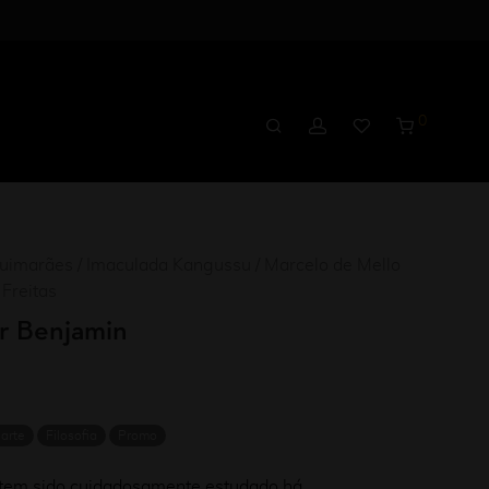
0
Guimarães / Imaculada Kangussu / Marcelo de Mello
Freitas
r Benjamin
 arte
Filosofia
Promo
tem sido cuidadosamente estudado há