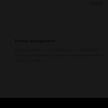
R$
59,90
Formas de pagamento
Faça suas compras com a segurança e praticidade do
PagSeguro. Pagamentos através de boleto bancário ou no
cartão de crédito.