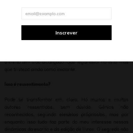
“jovens autoras” para alcançar a maturidade literária?
Esta poderia ser uma pergunta desta entrevista, mas fica
apenas como provocação. É retórica, já que talvez não
haja solução no horizonte, por enquanto. Cada livro novo
é como o primeiro? Cada livro novo ainda serve para que
nos (re)conheçam? Cada livro novo é como um retorno no
tempo, sem memória? Quem quer ser “jovem autora”
para sempre? Eu, não. Mas nem no esforço de ficar velha
o efeito tem sido alcançado. Que legal estar na lista, mas
que tristeza ainda como iniciante.
Isso é ressentimento?
Pode se transformar em, claro. Há muitas e muitos
autores ressentidos, sem dúvida. Gênios não
reconhecidos, segundo eles/elas próprios/as, mas por
enquanto isso tudo faz parte do meu interesse nessas
dinâmicas da escrita e da edição de livros. O segredo não