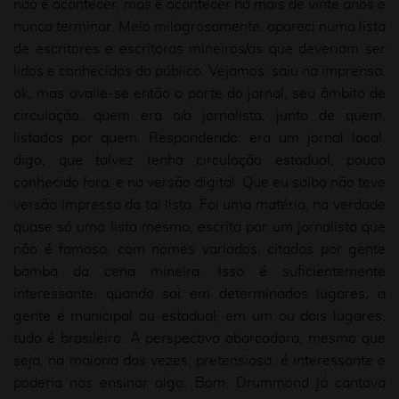
não é acontecer, mas é acontecer há mais de vinte anos e
nunca terminar. Meio milagrosamente, apareci numa lista
de escritores e escritoras mineiros/as que deveriam ser
lidos e conhecidos do público. Vejamos: saiu na imprensa,
ok, mas avalie-se então o porte do jornal, seu âmbito de
circulação, quem era o/a jornalista, junto de quem,
listados por quem. Respondendo: era um jornal local,
digo, que talvez tenha circulação estadual, pouco
conhecido fora, e na versão digital. Que eu saiba não teve
versão impressa da tal lista. Foi uma matéria, na verdade
quase só uma lista mesmo, escrita por um jornalista que
não é famoso, com nomes variados, citados por gente
bamba da cena mineira. Isso é suficientemente
interessante: quando sai em determinados lugares, a
gente é municipal ou estadual; em um ou dois lugares,
tudo é brasileiro. A perspectiva abarcadora, mesmo que
seja, na maioria das vezes, pretensiosa, é interessante e
poderia nos ensinar algo. Bom, Drummond já cantava