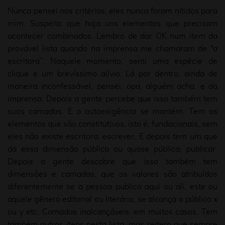
Nunca pensei nos critérios, eles nunca foram nítidos para
mim. Suspeito que haja uns elementos que precisam
acontecer combinados. Lembro de dar OK num item da
provável lista quando na imprensa me chamaram de “a
escritora”. Naquele momento, senti uma espécie de
clique e um brevíssimo alívio. Lá por dentro, ainda de
maneira inconfessável, pensei: opa, alguém acha, e da
imprensa. Depois a gente percebe que isso também tem
suas camadas. E a autoexigência se mantém. Tem os
elementos que são constitutivos, isto é, fundacionais, sem
eles não existe escritora: escrever. E depois tem um que
dá essa dimensão pública ou quase pública: publicar.
Depois a gente descobre que isso também tem
dimensões e camadas, que os valores são atribuídos
diferentemente se a pessoa publica aqui ou ali, este ou
aquele gênero editorial ou literário, se alcança o público x
ou y etc. Camadas inalcançáveis, em muitos casos. Tem
também outros itens nesta lista, mas reitero que sempre