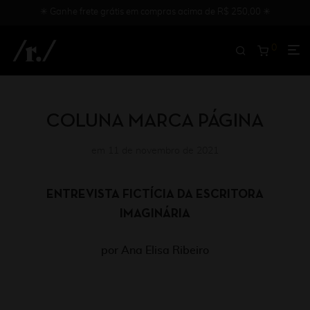
✳︎ Ganhe frete grátis em compras acima de R$ 250,00 ✳︎
0
COLUNA MARCA PÁGINA
em 11 de novembro de 2021
ENTREVISTA FICTÍCIA DA ESCRITORA
IMAGINÁRIA
por Ana Elisa Ribeiro