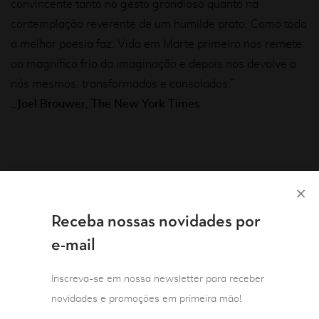
convincente tanto no gesto grandioso quanto na
contemplação reverente de um humilde prato. Como toda
a melhor poesia faz, Vida em Marte primeiro nos remete
ao magnífico frio da imaginação e depois nos devolve a
nós mesmos, transformados e consolados.”
_Joel Brouwer,
The New York Times
Você também pode gostar de…
Receba nossas novidades por
e-mail
Inscreva-se em nossa newsletter para receber
novidades e promoções em primeira mão!