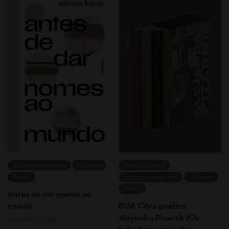
Literatura brasileira
Mulheres
Edição bilíngue
Poesia
Literatura argentina
Mulheres
Poesia
Antes de dar nomes ao
mundo
BOX Obra poética
Alejandra Pizarnik [Os
Adriana Lisboa