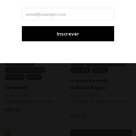
Edição bilíngue
LGBT
Literatura estrangeira
Literatura estrangeira
Mulheres
Poesia
Mulheres
Poesia
A unicórnia preta
Compaixão
[edição bilíngue]
Anne Sexton
Audre Lorde
Tradução de Bruna Beber
Tradução de Stephanie Borges
R$
95,90
R$
69,90