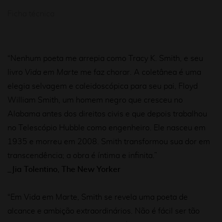
Ficha técnica
“Nenhum poeta me arrepia como Tracy K. Smith, e seu
livro
Vida em Marte
me faz chorar. A coletânea é uma
elegia selvagem e caleidoscópica para seu pai, Floyd
William Smith, um homem negro que cresceu no
Alabama antes dos direitos civis e que depois trabalhou
no Telescópio Hubble como engenheiro. Ele nasceu em
1935 e morreu em 2008. Smith transformou sua dor em
transcendência; a obra é íntima e infinita.”
_Jia Tolentino,
The New Yorker
*
“Em Vida em Marte, Smith se revela uma poeta de
alcance e ambição extraordinários. Não é fácil ser tão