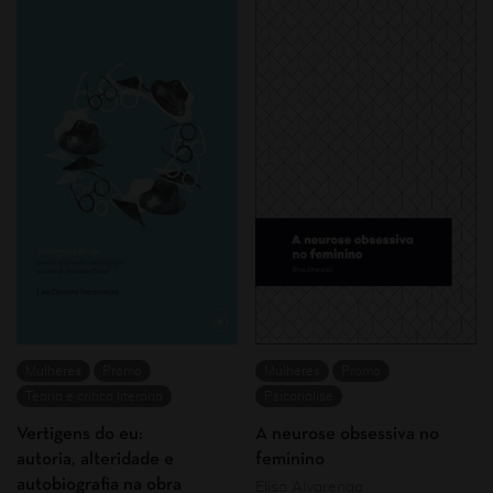
Mulheres
Promo
Mulheres
Promo
Teoria e crítica literária
Psicanálise
Vertigens do eu:
A neurose obsessiva no
autoria, alteridade e
feminino
autobiografia na obra
Elisa Alvarenga