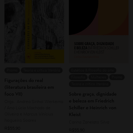
Promo
Teoria e crítica literária
Estética & filosofia da arte
Filosofia
Mulheres
Promo
Figurações do real
Teoria e crítica literária
(literatura brasileira em
foco VII)
Sobre graça, dignidade
e beleza em Friedrich
Orgs.: Andrea Sirihal Werkema
Schiller e Heinrich von
/ Ana Lúcia Machado de
Oliveira e Marcus Vinícius
Kleist
Nogueira Soares
Carina Zanelato Silva
R$
55,90
R$
55,90