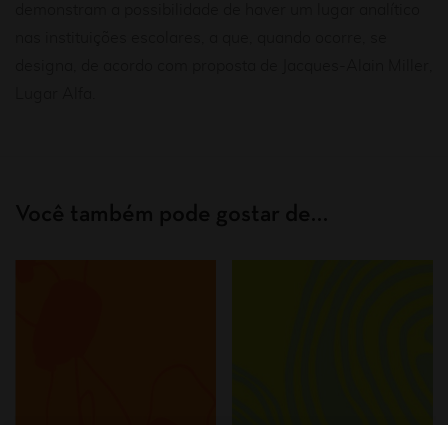
demonstram a possibilidade de haver um lugar analítico
nas instituições escolares, a que, quando ocorre, se
designa, de acordo com proposta de Jacques-Alain Miller,
Lugar Alfa.
Você também pode gostar de…