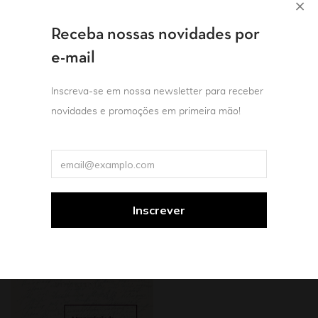
Receba nossas novidades por
e-mail
Inscreva-se em nossa newsletter para receber
Psicanálise
novidades e promoções em primeira mão!
Psicanálise
A supervisão (controle)
A distinção do autismo
na formação do
Rosine e Robert Lefort
psicanalista
R$
75,90
Rômulo Ferreira da Silva
R$
69,90