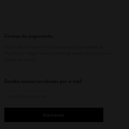
Formas de pagamento
Faça suas compras com a segurança e praticidade do
PagSeguro. Pagamentos através de boleto bancário ou no
cartão de crédito.
Receba nossas novidades por e-mail